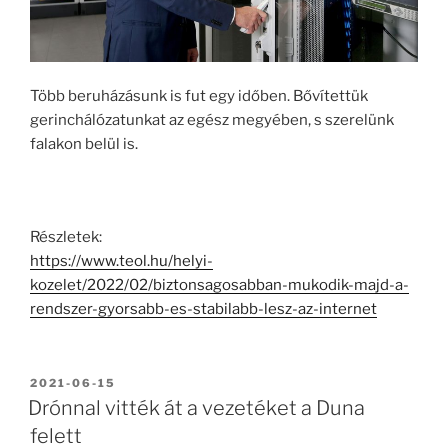
Több beruházásunk is fut egy időben. Bővítettük
gerinchálózatunkat az egész megyében, s szerelünk
falakon belül is.
Részletek:
https://www.teol.hu/helyi-
kozelet/2022/02/biztonsagosabban-mukodik-majd-a-
rendszer-gyorsabb-es-stabilabb-lesz-az-internet
BEKÜLDVE:
2021-06-15
Drónnal vitték át a vezetéket a Duna
felett