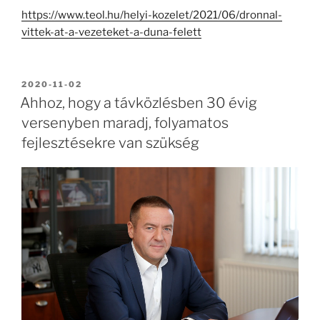
https://www.teol.hu/helyi-kozelet/2021/06/dronnal-
vittek-at-a-vezeteket-a-duna-felett
BEKÜLDVE:
2020-11-02
Ahhoz, hogy a távközlésben 30 évig
versenyben maradj, folyamatos
fejlesztésekre van szükség