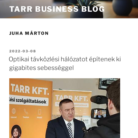
Tartalomhoz
TARR BUSINESS BLOG
JUHA MÁRTON
BEKÜLDVE:
2022-03-08
Optikai távközlési hálózatot építenek ki
gigabites sebességgel