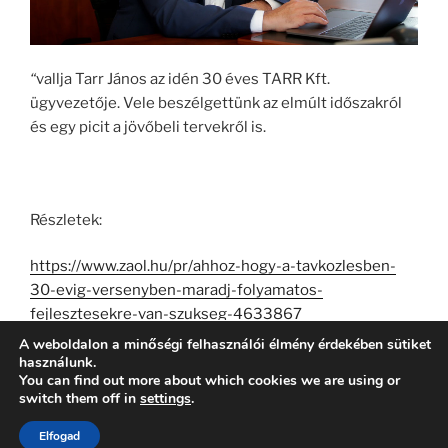
“
vallja Tarr János az idén 30 éves TARR Kft.
ügyvezetője. Vele beszélgettünk az elmúlt időszakról
és egy picit a jövőbeli tervekről is.
Részletek:
https://www.zaol.hu/pr/ahhoz-hogy-a-tavkozlesben-
30-evig-versenyben-maradj-folyamatos-
fejlesztesekre-van-szukseg-4633867
A weboldalon a minőségi felhasználói élmény érdekében sütiket
használunk.
You can find out more about which cookies we are using or
switch them off in
settings
.
Köszönjük WordPress!
Elfogad