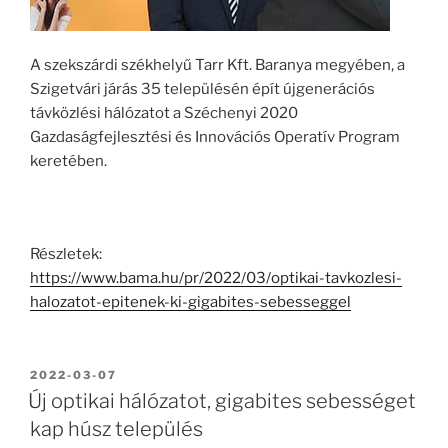
A szekszárdi székhelyű Tarr Kft. Baranya megyében, a
Szigetvári járás 35 településén épít újgenerációs
távközlési hálózatot a Széchenyi 2020
Gazdaságfejlesztési és Innovációs Operatív Program
keretében.
Részletek:
https://www.bama.hu/pr/2022/03/optikai-tavkozlesi-
halozatot-epitenek-ki-gigabites-sebesseggel
BEKÜLDVE:
2022-03-07
Új optikai hálózatot, gigabites sebességet
kap húsz település