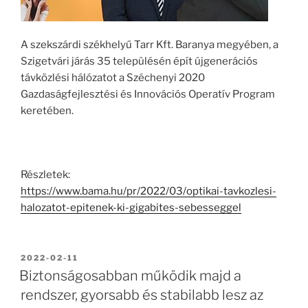
A szekszárdi székhelyű Tarr Kft. Baranya megyében, a
Szigetvári járás 35 településén épít újgenerációs
távközlési hálózatot a Széchenyi 2020
Gazdaságfejlesztési és Innovációs Operatív Program
keretében.
Részletek:
https://www.bama.hu/pr/2022/03/optikai-tavkozlesi-
halozatot-epitenek-ki-gigabites-sebesseggel
BEKÜLDVE:
2022-02-11
Biztonságosabban működik majd a
rendszer, gyorsabb és stabilabb lesz az