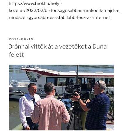
https://www.teol.hu/helyi-
kozelet/2022/02/biztonsagosabban-mukodik-majd-a-
rendszer-gyorsabb-es-stabilabb-lesz-az-internet
BEKÜLDVE:
2021-06-15
Drónnal vitték át a vezetéket a Duna
felett