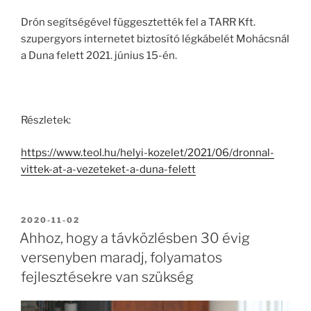
Drón segítségével függesztették fel a TARR Kft.
szupergyors internetet biztosító légkábelét Mohácsnál
a Duna felett 2021. június 15-én.
Részletek:
https://www.teol.hu/helyi-kozelet/2021/06/dronnal-
vittek-at-a-vezeteket-a-duna-felett
BEKÜLDVE:
2020-11-02
Ahhoz, hogy a távközlésben 30 évig
versenyben maradj, folyamatos
fejlesztésekre van szükség