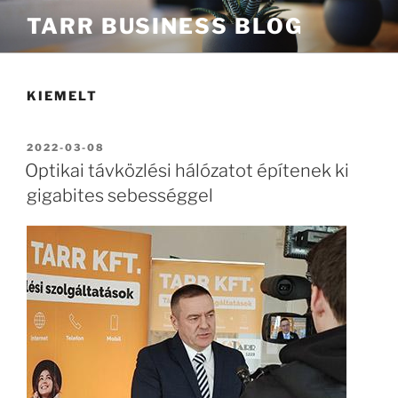
Tartalomhoz
TARR BUSINESS BLOG
KIEMELT
BEKÜLDVE:
2022-03-08
Optikai távközlési hálózatot építenek ki
gigabites sebességgel