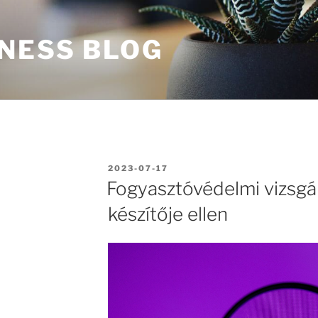
INESS BLOG
BEKÜLDVE:
2023-07-17
Fogyasztóvédelmi vizsgál
készítője ellen