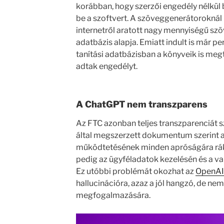
korábban, hogy szerzői engedély nélkül 
be a szoftvert. A szöveggenerátoroknál i
internetről aratott nagy mennyiségű szö
adatbázis alapja. Emiatt indult is már per,
tanítási adatbázisban a könyveik is meg
adtak engedélyt.
A ChatGPT nem transzparens
Az FTC azonban teljes transzparenciát 
által megszerzett dokumentum szerint a
működtetésének minden apróságára rák
pedig az ügyféladatok kezelésén és a va
Ez utóbbi problémát okozhat az
OpenAI
hallucinációra, azaz a jól hangzó, de nem
megfogalmazására.