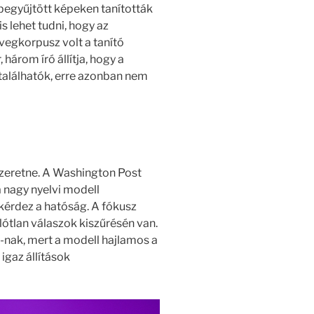
begyűjtött képeken tanították
s lehet tudni, hogy az
vegkorpusz volt a tanító
 három író állítja, hogy a
találhatók, erre azonban nem
szeretne. A Washington Post
 nagy nyelvi modell
érdez a hatóság. A fókusz
lótlan válaszok kiszűrésén van.
-nak, mert a modell hajlamos a
 igaz állítások