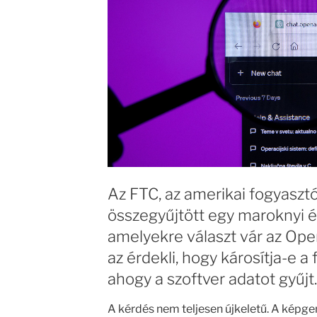
Az FTC, az amerikai fogyaszt
összegyűjtött egy maroknyi é
amelyekre választ vár az Open
az érdekli, hogy károsítja-e a
ahogy a szoftver adatot gyűjt.
A kérdés nem teljesen újkeletű. A képge