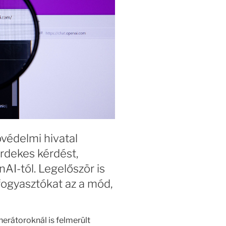
óvédelmi hivatal
rdekes kérdést,
AI-tól. Legelőször is
 fogyasztókat az a mód,
nerátoroknál is felmerült