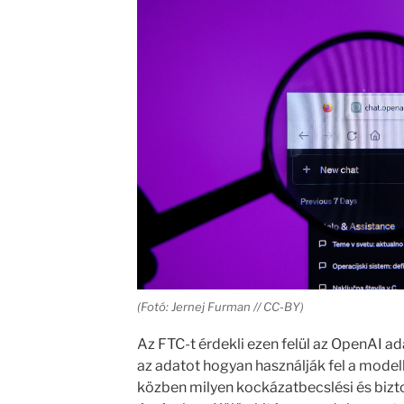
(Fotó: Jernej Furman // CC-BY)
Az FTC-t érdekli ezen felül az OpenAI ad
az adatot hogyan használják fel a modell 
közben milyen kockázatbecslési és bizt