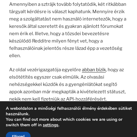
Amennyiben a sztrájk tovább folytatódik, két ritkábban
tárgyalt kérdésre is választ kaphatunk. Mennyire érzik
meg a szolgáltatást nem használó internetezők, hogy a
keresők által szeretett és gyakran ajánlott fórumokat
nem érik el. Illetve, hogy a tőzsdei bevezetésre
készülődő Redditre milyen fényt vet, hogy a
felhasználóinak jelentős része lázad épp a vezetőség
ellen.
Az oldal vezérigazgatója egyelőre
abban bízik
, hogy az
elsötétítés egyszer csak elmúlik. Az olvasási
nehézségekkel küzdők és a gyengénlátókat segítő
appok azonban már megkapták a kivételezett státuszt,
nekik nem kell fizetniük az API-hozzáférésért.
A weboldalon a minőségi felhasználói élmény érdekében sütiket
használunk.
You can find out more about which cookies we are using or
switch them off in
settings
.
Köszönjük WordPress!
Elfogad