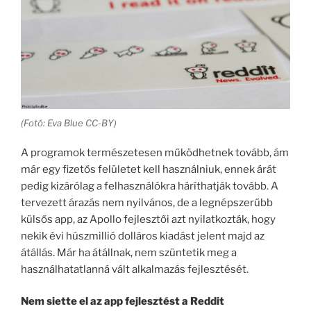
(Fotó: Eva Blue CC-BY)
A programok természetesen működhetnek tovább, ám
már egy fizetős felületet kell használniuk, ennek árát
pedig kizárólag a felhasználókra háríthatják tovább. A
tervezett árazás nem nyilvános, de a legnépszerűbb
külsős app, az Apollo fejlesztői azt nyilatkozták, hogy
nekik évi húszmillió dolláros kiadást jelent majd az
átállás. Már ha átállnak, nem szüntetik meg a
használhatatlanná vált alkalmazás fejlesztését.
Nem siette el az app fejlesztést a Reddit