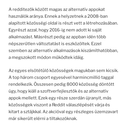
A redditezők között magas az alternatív appokat
használók aránya. Ennek a helyzetnek a 2008-ban
alapított közösségi oldal is részt vett a létrehozásában.
Egyrészt azzal, hogy 2016-ig nem adott ki saját
alkalmazást. Másrészt pedig az appban idén több
népszerűtlen változtatást is eszközöltek. Ezzel
szemben az alternatív alkalmazások kiszámíthatóbban,
a megszokott módon működtek idáig.
Az egyes elsötétülő közösségek magukban sem kicsik.
A top három csoport egyesével harmincmillió taggal
rendelkezik. Összesen pedig 8000 közösség döntött
úgy, hogy kiáll a szoftverfejlesztők és az alternatív
appok mellett. Ezek egy része szerdán újranyit, más
közösségek viszont a Reddit válaszlépését várja és
kitart a sztájkkal. Az akcióval egy részleges üzemzavart
már sikerült elérni a tiltakozóknak.