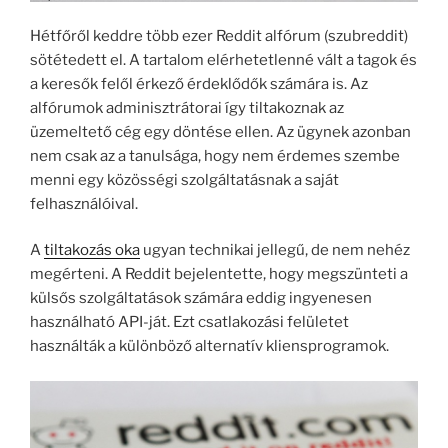
Hétfőről keddre több ezer Reddit alfórum (szubreddit)
sötétedett el. A tartalom elérhetetlenné vált a tagok és
a keresők felől érkező érdeklődők számára is. Az
alfórumok adminisztrátorai így tiltakoznak az
üzemeltető cég egy döntése ellen. Az ügynek azonban
nem csak az a tanulsága, hogy nem érdemes szembe
menni egy közösségi szolgáltatásnak a saját
felhasználóival.
A
tiltakozás oka
ugyan technikai jellegű, de nem nehéz
megérteni. A Reddit bejelentette, hogy megszünteti a
külsős szolgáltatások számára eddig ingyenesen
használható API-ját. Ezt csatlakozási felületet
használták a különböző alternatív kliensprogramok.