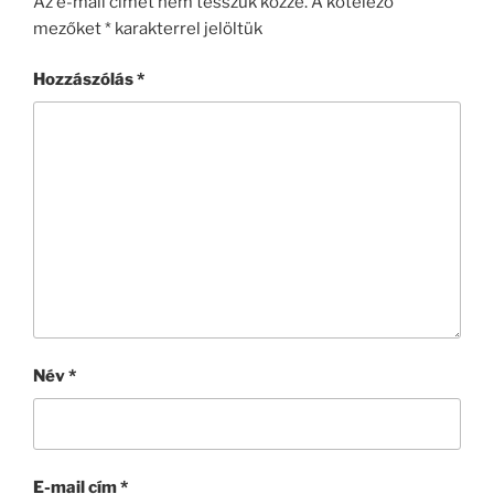
Az e-mail címet nem tesszük közzé.
A kötelező
mezőket
*
karakterrel jelöltük
Hozzászólás
*
Név
*
E-mail cím
*