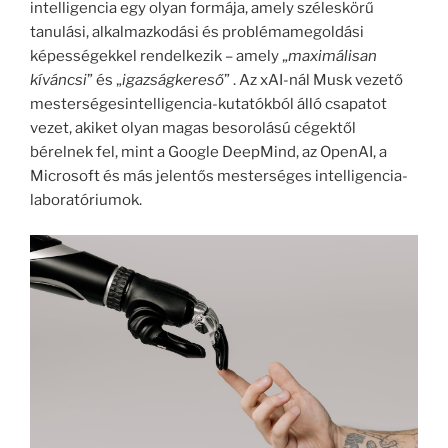
intelligencia egy olyan formája, amely széleskörű
tanulási, alkalmazkodási és problémamegoldási
képességekkel rendelkezik – amely „
maximálisan
kíváncsi
” és „
igazságkereső
” . Az xAI-nál Musk vezető
mesterségesintelligencia-kutatókból álló csapatot
vezet, akiket olyan magas besorolású cégektől
bérelnek fel, mint a Google DeepMind, az OpenAI, a
Microsoft és más jelentős mesterséges intelligencia-
laboratóriumok.