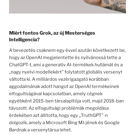
Miért fontos Grok, az új Mesterséges
Intelligencia?
A bevezetés csaknem egy évvel azután következett be,
hogy az OpenAI megjelentette és nyilvánossá tette a
ChatGPT-t, ami a generatív AI-termékek hullámát és a
„nagy nyelvi modellekért” folytatott globális versenyt
váltotta ki. A milliárdos vezérigazgató korábban
aggodalmának adott hangot az OpenAI termékeinek
elfogultságával kapcsolatban, amely cégnek
egyébként 2015-ben társalapítója volt, majd 2018-ban
távozott. Az elfogultsági problémák megoldása
érdekében azt állította, hogy egy „TruthGPT”-n
dolgozik, amely a Microsoft Bing MI-jének és Google
Bardnak a versenytársa lehet.