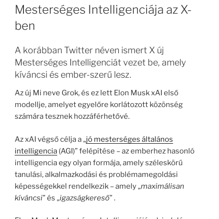
Mesterséges Intelligenciája az X-
ben
A korábban Twitter néven ismert X új
Mesterséges Intelligenciát vezet be, amely
kíváncsi és ember-szerű lesz.
Az új Mi neve Grok, és ez lett Elon Musk xAI első
modellje, amelyet egyelőre korlátozott közönség
számára tesznek hozzáférhetővé.
Az xAI végső célja a „
jó mesterséges általános
intelligencia
(AGI)” felépítése – az emberhez hasonló
intelligencia egy olyan formája, amely széleskörű
tanulási, alkalmazkodási és problémamegoldási
képességekkel rendelkezik – amely „
maximálisan
kíváncsi
” és „
igazságkereső
” .