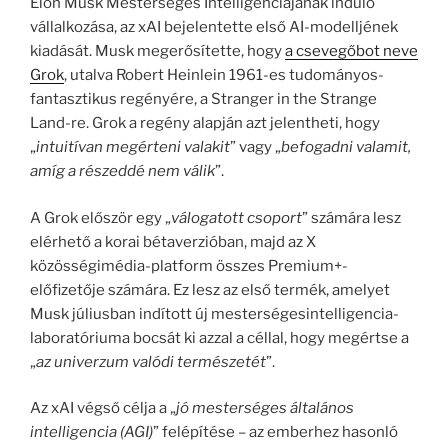
Elon Musk Mesterséges Intelligenciájának induló
vállalkozása, az xAI bejelentette első AI-modelljének
kiadását. Musk megerősítette, hogy
a csevegőbot neve
Grok
, utalva Robert Heinlein 1961-es tudományos-
fantasztikus regényére, a Stranger in the Strange
Land-re. Grok a regény alapján azt jelentheti, hogy
„
intuitívan megérteni valakit
” vagy „
befogadni valamit,
amíg a részeddé nem válik
”.
A Grok először egy „
válogatott csoport
” számára lesz
elérhető a korai bétaverzióban, majd az X
közösségimédia-platform összes Premium+-
előfizetője számára. Ez lesz az első termék, amelyet
Musk júliusban indított új mesterségesintelligencia-
laboratóriuma bocsát ki azzal a céllal, hogy megértse a
„
az univerzum valódi természetét
”.
Az xAI végső célja a „
jó mesterséges általános
intelligencia (AGI)
” felépítése – az emberhez hasonló