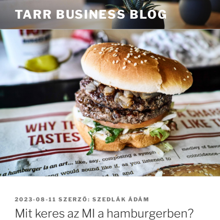
Tartalomhoz
TARR BUSINESS BLOG
BEKÜLDVE:
2023-08-11
SZERZŐ:
SZEDLÁK ÁDÁM
Mit keres az MI a hamburgerben?