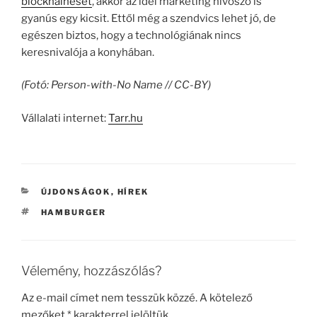
blockhaineset
, akkor az idei marketing hívószó is
gyanús egy kicsit. Ettől még a szendvics lehet jó, de
egészen biztos, hogy a technológiának nincs
keresnivalója a konyhában.
(Fotó: Person-with-No Name // CC-BY)
Vállalati internet:
Tarr.hu
KATEGÓRIÁK
ÚJDONSÁGOK
,
HÍREK
CÍMKÉK
HAMBURGER
Vélemény, hozzászólás?
Az e-mail címet nem tesszük közzé.
A kötelező
mezőket
*
karakterrel jelöltük