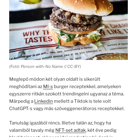
(Fotó: Person-with-No Name // CC-BY)
Meglepő módon két olyan oldalt is sikerült
meghódítani az
MI-s
burger receptekkel, amelyeken
egyszerre ritkán szokott trendingelni ugyanaz a téma.
Márpedig a
Linkedin
mellett a Tiktok is tele volt
ChatGPT-s vagy más szöveggenerátoros receptekkel.
Tanulság igazából nincs. Illetve talán az, hogy ha
valamiből tavaly még
NFT-set adtak
, két éve pedig