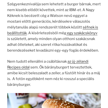
Szégyenkeznivalója sem lehetett a burger bárnak, mert
nem kisebb elődöt követtek, mint az IBM-et. A Nagy
Kéknek is becézett cég a Watson nevű eggyel a
mostani előtti generációs, kérdésekre válaszolós
mélytanulás alapú rendszerét többek között
séfnek is
beállították
. A kísérletezésből még
egy szakácskönyv
is született, amely minden olyan otthoni szakácsnak
adhat ötleteket, aki szeret ritka hozzávalókat és
berendezéseket levadászni egy-egy fogás érdekében.
Nem tudott ellenállni a csábításnak
az új-zélandi
Recipes oldal
sem. Ők bárányburgert terveztettek,
amibe kicsit beleszaladt a zeller, a füstölt hínár és a máj
is. A fotón egyébként nem néz ki rosszul a speciális
bárányburger.