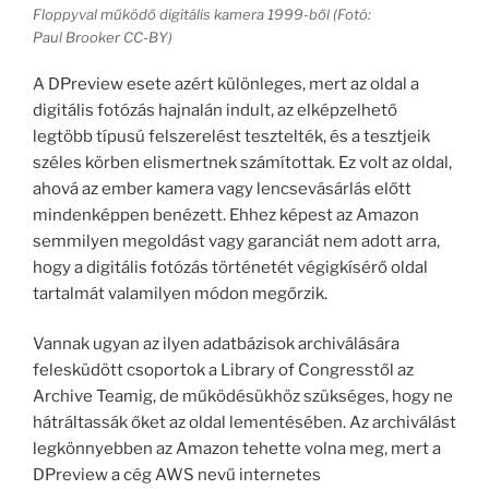
Floppyval működő digitális kamera 1999-ből (Fotó:
Paul Brooker CC-BY)
A DPreview esete azért különleges, mert az oldal a
digitális fotózás hajnalán indult, az elképzelhető
legtöbb típusú felszerelést tesztelték, és a tesztjeik
széles körben elismertnek számítottak. Ez volt az oldal,
ahová az ember kamera vagy lencsevásárlás előtt
mindenképpen benézett. Ehhez képest az Amazon
semmilyen megoldást vagy garanciát nem adott arra,
hogy a digitális fotózás történetét végigkísérő oldal
tartalmát valamilyen módon megőrzik.
Vannak ugyan az ilyen adatbázisok archiválására
felesküdött csoportok a Library of Congresstől az
Archive Teamig, de működésükhöz szükséges, hogy ne
hátráltassák őket az oldal lementésében. Az archiválást
legkönnyebben az Amazon tehette volna meg, mert a
DPreview a cég AWS nevű internetes