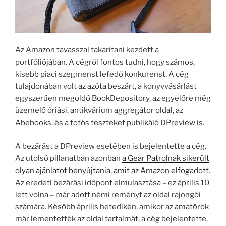
Az Amazon tavasszal takarítani kezdett a
portfóliójában. A cégről fontos tudni, hogy számos,
kisebb piaci szegmenst lefedő konkurenst. A cég
tulajdonában volt az azóta beszárt, a könyvvásárlást
egyszerűen megoldó BookDepository, az egyelőre még
üzemelő óriási, antikvárium aggregátor oldal, az
Abebooks, és a fotós teszteket publikáló DPreview is.
A bezárást a DPreview esetében is bejelentette a cég.
Az utolsó pillanatban azonban
a Gear Patrolnak sikerült
olyan ajánlatot benyújtania, amit az Amazon elfogadott
.
Az eredeti bezárási időpont elmulasztása – ez április 10
lett volna – már adott némi reményt az oldal rajongói
számára. Később április hetedikén, amikor az amatőrök
már lementették az oldal tartalmát, a cég bejelentette,