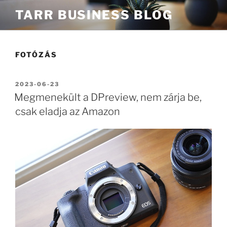
Tartalomhoz
TARR BUSINESS BLOG
FOTÓZÁS
BEKÜLDVE:
2023-06-23
Megmenekült a DPreview, nem zárja be,
csak eladja az Amazon