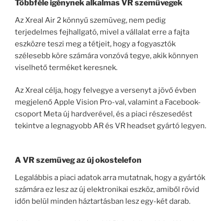
Többféle igénynek alkalmas VR szemüvegek
Az Xreal Air 2 könnyű szemüveg, nem pedig
terjedelmes fejhallgató, mivel a vállalat erre a fajta
eszközre teszi meg a tétjeit, hogy a fogyasztók
szélesebb köre számára vonzóvá tegye, akik könnyen
viselhető terméket keresnek.
Az Xreal célja, hogy felvegye a versenyt a jövő évben
megjelenő Apple Vision Pro-val, valamint a Facebook-
csoport Meta új hardverével, és a piaci részesedést
tekintve a legnagyobb AR és VR headset gyártó legyen.
A VR szemüveg az új okostelefon
Legalábbis a piaci adatok arra mutatnak, hogy a gyártók
számára ez lesz az új elektronikai eszköz, amiből rövid
időn belül minden háztartásban lesz egy-két darab.