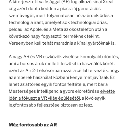
A kiterjesztett valósággal (AR) foglalkozó kínai Xreal
cég azért dobta kedden a piacra új generációs
szemüvegét, mert folyamatosan nő az érdeklődés a
technológia iránt, amelyet sok technológiai óriás,
például az Apple, és a Meta az okostelefon után a
következő nagy fogyasztói terméknek tekint.
Versenyben kell tehát maradnia a kínai gyártóknak is.
A nagy AR és VR eszközök viselése komolyabb döntés,
ami a borsos áruk mellett leszűkíti a használók körét,
ezért az Air 2-t elsősorban azzal a céllal tervezték, hogy
az emberek használat közbeni kényelmét javítsák. Ez
lehet az áttörés egyik fontos feltétele, mert bár a
Mesterséges Intelligencia gyors előretörése
elvette
idén a fókuszt a VR világ épülésétől
, a jövő egyik
legfontosabb fejlesztése biztosan ez lesz.
Még fontosabb az AR