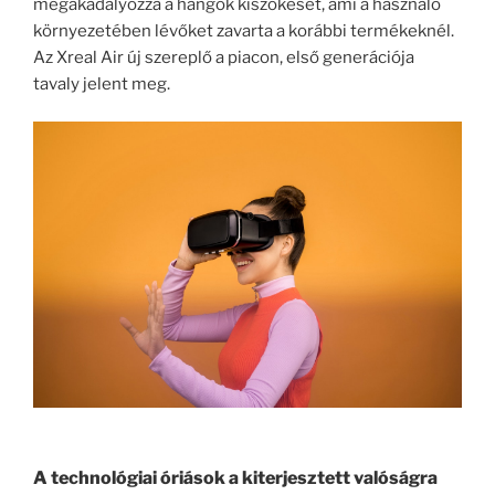
megakadályozza a hangok kiszökését, ami a használó
környezetében lévőket zavarta a korábbi termékeknél.
Az Xreal Air új szereplő a piacon, első generációja
tavaly jelent meg.
A technológiai óriások a kiterjesztett valóságra