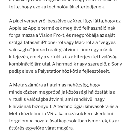
tette, hogy ezek a technológiák elterjedjenek.
A piaci versenyről beszélve az Xreal úgy látta, hogy az
Apple az Apple termékek meglévő felhasználóinak
forgalmazza a Vision Pro-t, és megpróbálja az saját
szolgáltatásait iPhone-ról vagy Mac-ről a a “vegyes
valóságba” (mixed reality) átvinni – íme egy másik
kifejezés, amely a virtuális és a kiterjesztett valóság
kombinációjára utal. A harmadik nagy szereplő, a Sony
pedig eleve a Palystationhöz köti a fejlesztéseit.
A Meta számára a hatalmas nehézség, hogy
mindeközben megpróbálja közösségi hálózatát is a
virtuális valóságba átvinni, ami rendkívül nagy
kihívásnak bizonyult. A technológiai kihívásokra és a
Meta küzdelmei a VR-alkalmazások kereskedelmi
forgalomba hozatalával kapcsolatban ismertek, és az
áttörés egyelőre várat magára.