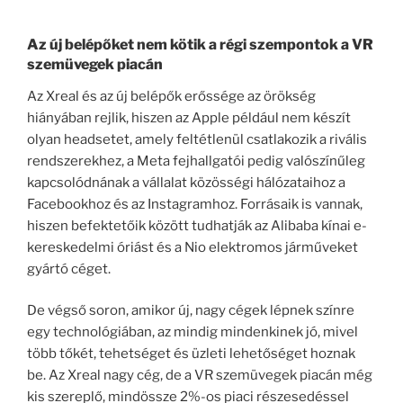
Az új belépőket nem kötik a régi szempontok a VR
szemüvegek piacán
Az Xreal és az új belépők erőssége az örökség
hiányában rejlik, hiszen az Apple például nem készít
olyan headsetet, amely feltétlenül csatlakozik a rivális
rendszerekhez, a Meta fejhallgatói pedig valószínűleg
kapcsolódnának a vállalat közösségi hálózataihoz a
Facebookhoz és az Instagramhoz. Forrásaik is vannak,
hiszen befektetőik között tudhatják az Alibaba kínai e-
kereskedelmi óriást és a Nio elektromos járműveket
gyártó céget.
De végső soron, amikor új, nagy cégek lépnek színre
egy technológiában, az mindig mindenkinek jó, mivel
több tőkét, tehetséget és üzleti lehetőséget hoznak
be. Az Xreal nagy cég, de a VR szemüvegek piacán még
kis szereplő, mindössze 2%-os piaci részesedéssel