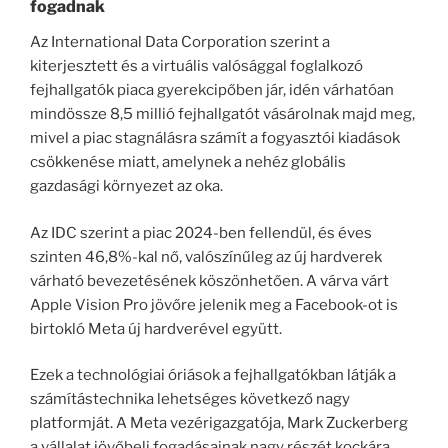
fogadnak
Az International Data Corporation szerint a
kiterjesztett és a virtuális valósággal foglalkozó
fejhallgatók piaca gyerekcipőben jár, idén várhatóan
mindössze 8,5 millió fejhallgatót vásárolnak majd meg,
mivel a piac stagnálásra számít a fogyasztói kiadások
csökkenése miatt, amelynek a nehéz globális
gazdasági környezet az oka.
Az IDC szerint a piac 2024-ben fellendül, és éves
szinten 46,8%-kal nő, valószínűleg az új hardverek
várható bevezetésének köszönhetően. A várva várt
Apple Vision Pro jövőre jelenik meg a Facebook-ot is
birtokló Meta új hardverével együtt.
Ezek a technológiai óriások a fejhallgatókban látják a
számítástechnika lehetséges következő nagy
platformját. A Meta vezérigazgatója, Mark Zuckerberg
a vállalat jövőbeli fogadásainak nagy részét kockára