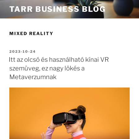
Tartalomhoz
TARR BUSINESS BLOG
MIXED REALITY
BEKÜLDVE:
2023-10-24
Itt az olcsó és használható kínai VR
szemüveg, ez nagy lökés a
Metaverzumnak