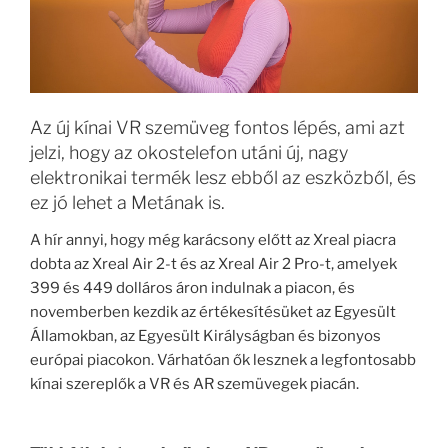
Az új kínai VR szemüveg fontos lépés, ami azt
jelzi, hogy az okostelefon utáni új, nagy
elektronikai termék lesz ebből az eszközből, és
ez jó lehet a Metának is.
A hír annyi, hogy még karácsony előtt az Xreal piacra
dobta az Xreal Air 2-t és az Xreal Air 2 Pro-t, amelyek
399 és 449 dolláros áron indulnak a piacon, és
novemberben kezdik az értékesítésüket az Egyesült
Államokban, az Egyesült Királyságban és bizonyos
európai piacokon. Várhatóan ők lesznek a legfontosabb
kínai szereplők a VR és AR szemüvegek piacán.