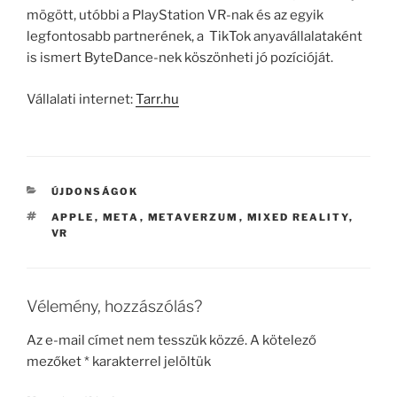
mögött, utóbbi a PlayStation VR-nak és az egyik
legfontosabb partnerének, a TikTok anyavállalataként
is ismert ByteDance-nek köszönheti jó pozícióját.
Vállalati internet:
Tarr.hu
KATEGÓRIÁK
ÚJDONSÁGOK
CÍMKÉK
APPLE
,
META
,
METAVERZUM
,
MIXED REALITY
,
VR
Vélemény, hozzászólás?
Az e-mail címet nem tesszük közzé.
A kötelező
mezőket
*
karakterrel jelöltük