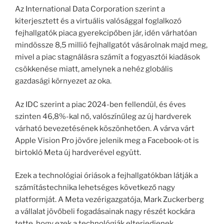
Az International Data Corporation szerint a
kiterjesztett és a virtuális valósággal foglalkozó
fejhallgatók piaca gyerekcipőben jár, idén várhatóan
mindössze 8,5 millió fejhallgatót vásárolnak majd meg,
mivel a piac stagnálásra számít a fogyasztói kiadások
csökkenése miatt, amelynek a nehéz globális
gazdasági környezet az oka.
Az IDC szerint a piac 2024-ben fellendül, és éves
szinten 46,8%-kal nő, valószínűleg az új hardverek
várható bevezetésének köszönhetően. A várva várt
Apple Vision Pro jövőre jelenik meg a Facebook-ot is
birtokló Meta új hardverével együtt.
Ezek a technológiai óriások a fejhallgatókban látják a
számítástechnika lehetséges következő nagy
platformját. A Meta vezérigazgatója, Mark Zuckerberg
a vállalat jövőbeli fogadásainak nagy részét kockára
tette, hogy ezek a technológiák elterjedjenek.