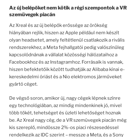
Az új belépőket nem kötik a régi szempontok a VR
szemüvegek piacán
Az Xreal és az új belépők erőssége az örökség
hiányában rejlik, hiszen az Apple például nem készít
olyan headsetet, amely feltétlenül csatlakozik a rivális
rendszerekhez, a Meta fejhallgatói pedig valószínűleg
kapcsolódnának a vállalat közösségi hálózataihoz a
Facebookhoz és az Instagramhoz. Forrásaik is vannak,
hiszen befektetőik között tudhatják az Alibaba kínai e-
kereskedelmi óriást és a Nio elektromos járműveket
gyártó céget.
De végső soron, amikor új, nagy cégek lépnek színre
egy technológiában, az mindig mindenkinek jó, mivel
több tőkét, tehetséget és üzleti lehetőséget hoznak
be. Az Xreal nagy cég, de a VR szemüvegek piacán még
kis szereplő, mindössze 2%-os piaci részesedéssel
rendelkezik az IDC szerint – messze a Meta, és a Sony