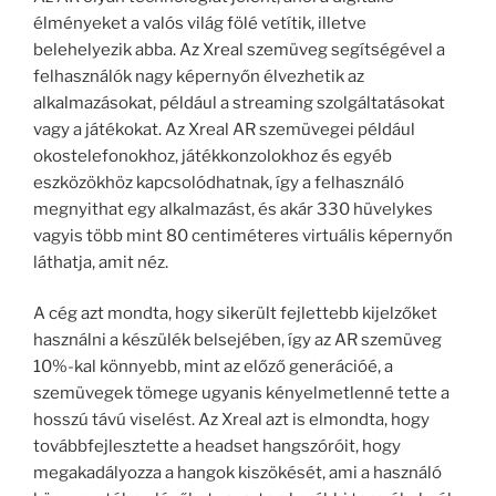
élményeket a valós világ fölé vetítik, illetve
belehelyezik abba. Az Xreal szemüveg segítségével a
felhasználók nagy képernyőn élvezhetik az
alkalmazásokat, például a streaming szolgáltatásokat
vagy a játékokat. Az Xreal AR szemüvegei például
okostelefonokhoz, játékkonzolokhoz és egyéb
eszközökhöz kapcsolódhatnak, így a felhasználó
megnyithat egy alkalmazást, és akár 330 hüvelykes
vagyis több mint 80 centiméteres virtuális képernyőn
láthatja, amit néz.
A cég azt mondta, hogy sikerült fejlettebb kijelzőket
használni a készülék belsejében, így az AR szemüveg
10%-kal könnyebb, mint az előző generációé, a
szemüvegek tömege ugyanis kényelmetlenné tette a
hosszú távú viselést. Az Xreal azt is elmondta, hogy
továbbfejlesztette a headset hangszóróit, hogy
megakadályozza a hangok kiszökését, ami a használó