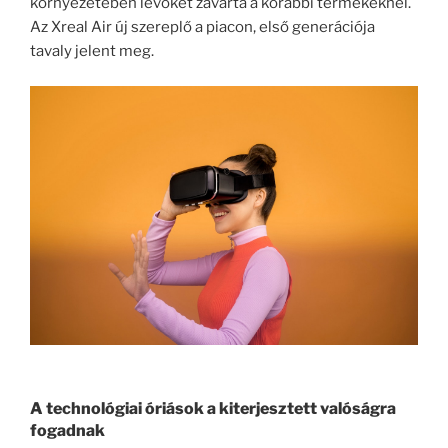
környezetében lévőket zavarta a korábbi termékeknél.
Az Xreal Air új szereplő a piacon, első generációja
tavaly jelent meg.
A technológiai óriások a kiterjesztett valóságra
fogadnak