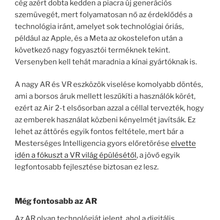
cég azért dobta kedden a piacra új generációs
szemüvegét, mert folyamatosan nő az érdeklődés a
technológia iránt, amelyet sok technológiai óriás,
például az Apple, és a Meta az okostelefon után a
következő nagy fogyasztói terméknek tekint.
Versenyben kell tehát maradnia a kínai gyártóknak is.
A nagy AR és VR eszközök viselése komolyabb döntés,
ami a borsos áruk mellett leszűkíti a használók körét,
ezért az Air 2-t elsősorban azzal a céllal tervezték, hogy
az emberek használat közbeni kényelmét javítsák. Ez
lehet az áttörés egyik fontos feltétele, mert bár a
Mesterséges Intelligencia gyors előretörése
elvette
idén a fókuszt a VR világ épülésétől
, a jövő egyik
legfontosabb fejlesztése biztosan ez lesz.
Még fontosabb az AR
Az AR olyan technológiát jelent, ahol a digitális