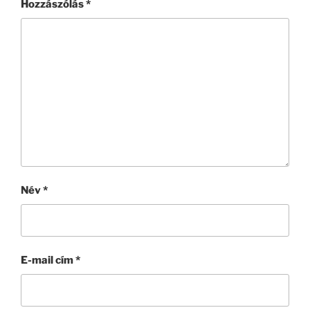
Hozzászólás
*
Név
*
E-mail cím
*