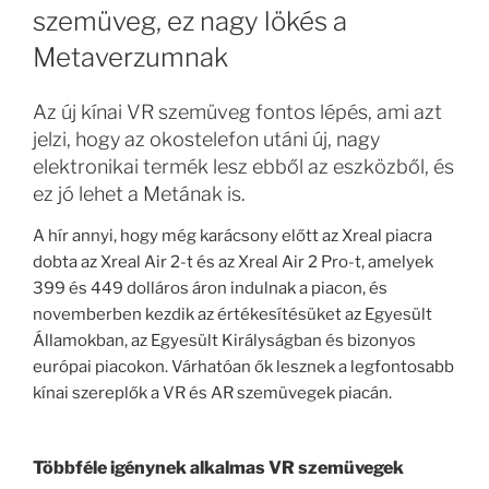
szemüveg, ez nagy lökés a
Metaverzumnak
Az új kínai VR szemüveg fontos lépés, ami azt
jelzi, hogy az okostelefon utáni új, nagy
elektronikai termék lesz ebből az eszközből, és
ez jó lehet a Metának is.
A hír annyi, hogy még karácsony előtt az Xreal piacra
dobta az Xreal Air 2-t és az Xreal Air 2 Pro-t, amelyek
399 és 449 dolláros áron indulnak a piacon, és
novemberben kezdik az értékesítésüket az Egyesült
Államokban, az Egyesült Királyságban és bizonyos
európai piacokon. Várhatóan ők lesznek a legfontosabb
kínai szereplők a VR és AR szemüvegek piacán.
Többféle igénynek alkalmas VR szemüvegek