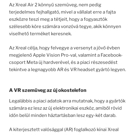
Az Xreal Air 2 könnyű szemüveg, nem pedig
terjedelmes fejhallgató, mivel a vállalat erre a fajta
eszközre teszi meg a tétjeit, hogy a fogyasztók
szélesebb köre számára vonzóvá tegye, akik könnyen
viselhető terméket keresnek.
Az Xreal célja, hogy felvegye a versenyt a jövő évben
megjelenő Apple Vision Pro-val, valamint a Facebook-
csoport Meta új hardverével, és a piaci részesedést
tekintve a legnagyobb AR és VR headset gyártó legyen.
A VR szemüveg az új okostelefon
Legalábbis a piaci adatok arra mutatnak, hogy a gyártók
számára ez lesz az új elektronikai eszköz, amiből rövid
időn belül minden háztartásban lesz egy-két darab.
A kiterjesztett valósággal (AR) foglalkozó kínai Xreal