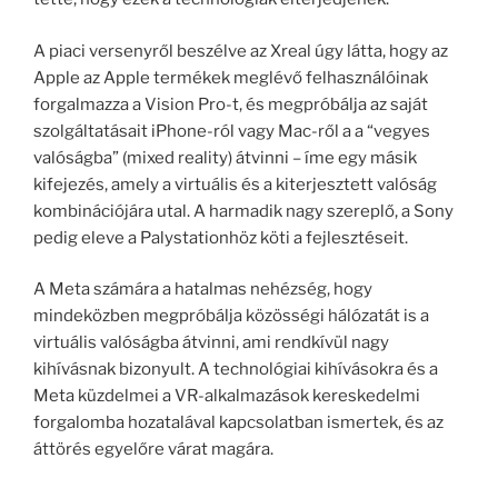
A piaci versenyről beszélve az Xreal úgy látta, hogy az
Apple az Apple termékek meglévő felhasználóinak
forgalmazza a Vision Pro-t, és megpróbálja az saját
szolgáltatásait iPhone-ról vagy Mac-ről a a “vegyes
valóságba” (mixed reality) átvinni – íme egy másik
kifejezés, amely a virtuális és a kiterjesztett valóság
kombinációjára utal. A harmadik nagy szereplő, a Sony
pedig eleve a Palystationhöz köti a fejlesztéseit.
A Meta számára a hatalmas nehézség, hogy
mindeközben megpróbálja közösségi hálózatát is a
virtuális valóságba átvinni, ami rendkívül nagy
kihívásnak bizonyult. A technológiai kihívásokra és a
Meta küzdelmei a VR-alkalmazások kereskedelmi
forgalomba hozatalával kapcsolatban ismertek, és az
áttörés egyelőre várat magára.