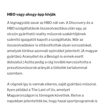
HBO vagy ahogy épp hívják
A legnagyobb zavar az HBO-nál van. A Discovery és a
HBO szolgáltatások összeolvasztása után egy, az
olcsón gyártható reality műsorok szakértőjének
számító igazgatót kapott a szolgáltatás. Már az
összeolvadáskor is eltávolítottak olyan sorozatokat,
amelyek törlése azonnali spórolást jelentett. (A magyar
gyártású Aranyélet és a Besúgó is ennek esett
áldozatul.) Azóta pedig a cég tovább karcsúsította a
presztízsműsorok arányát a töltelék tartalommal
szemben.
A cégnek így is vannak sikeres, saját gyártású műsorai.
Ilyen például a The Last of Us, amelyet
Magyarországon is tömegek követtek. Illetve a
napokban jelentették be, hogy hazai sportprogramok is