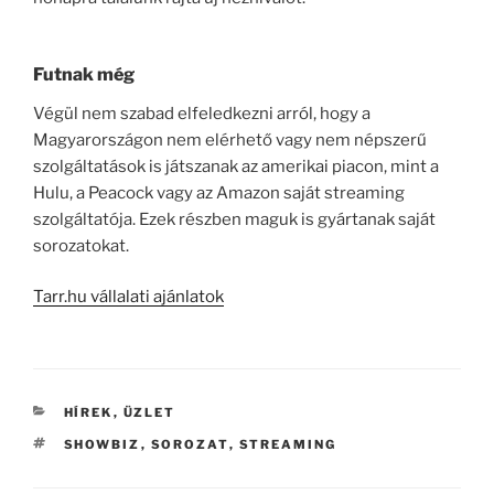
Futnak még
Végül nem szabad elfeledkezni arról, hogy a
Magyarországon nem elérhető vagy nem népszerű
szolgáltatások is játszanak az amerikai piacon, mint a
Hulu, a Peacock vagy az Amazon saját streaming
szolgáltatója. Ezek részben maguk is gyártanak saját
sorozatokat.
Tarr.hu vállalati ajánlatok
KATEGÓRIÁK
HÍREK
,
ÜZLET
CÍMKÉK
SHOWBIZ
,
SOROZAT
,
STREAMING