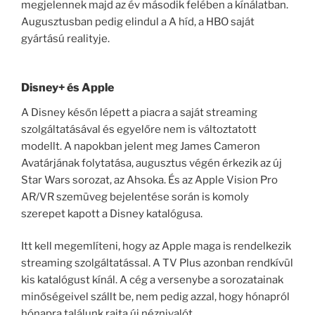
megjelennek majd az év második felében a kínálatban.
Augusztusban pedig elindul a A híd, a HBO saját
gyártású realityje.
Disney+ és Apple
A Disney későn lépett a piacra a saját streaming
szolgáltatásával és egyelőre nem is változtatott
modellt. A napokban jelent meg James Cameron
Avatárjának folytatása, augusztus végén érkezik az új
Star Wars sorozat, az Ahsoka. És az Apple Vision Pro
AR/VR szemüveg bejelentése során is komoly
szerepet kapott a Disney katalógusa.
Itt kell megemlíteni, hogy az Apple maga is rendelkezik
streaming szolgáltatással. A TV Plus azonban rendkívül
kis katalógust kínál. A cég a versenybe a sorozatainak
minőségeivel szállt be, nem pedig azzal, hogy hónapról
hónapra találunk rajta új néznivalót.