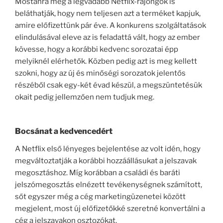
Mostanra még a legvadabb Netflix-rajongók is
beláthatják, hogy nem teljesen azt a terméket kapjuk,
amire előfizettünk pár éve. A konkurens szolgáltatások
elindulásával eleve az is feladattá vált, hogy az ember
kövesse, hogy a korábbi kedvenc sorozatai épp
melyiknél elérhetők. Közben pedig azt is meg kellett
szokni, hogy az új és minőségi sorozatok jelentős
részéből csak egy-két évad készül, a megszüntetésük
okait pedig jellemzően nem tudjuk meg.
Bocsánat a kedvencedért
A Netflix első lényeges bejelentése az volt idén, hogy
megváltoztatják a korábbi hozzáállásukat a jelszavak
megosztáshoz. Míg korábban a családi és baráti
jelszómegosztás elnézett tevékenységnek számított,
sőt egyszer még a cég marketingüzenetei között
megjelent, most új előfizetőkké szeretné konvertálni a
cég a jelszavakon osztozókat.