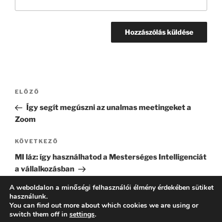
Bejegyzés
Korábbi
ELŐZŐ
navigáció
bejegyzés
Így segít megúszni az unalmas meetingeket a
Zoom
Következő
KÖVETKEZŐ
bejegyzés
MI láz: így használhatod a Mesterséges Intelligenciát
a vállalkozásban
A weboldalon a minőségi felhasználói élmény érdekében sütiket
használunk.
You can find out more about which cookies we are using or
switch them off in
settings
.