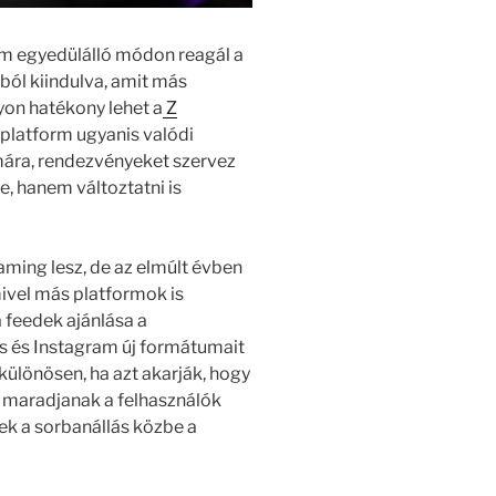
rm egyedülálló módon reagál a
ból kiindulva, amit más
yon hatékony lehet a
Z
A platform ugyanis valódi
mára, rendezvényeket szervez
e, hanem változtatni is
eaming lesz, de az elmúlt évben
mivel más platformok is
a feedek ajánlása a
ts és Instagram új formátumait
 különösen, ha azt akarják, hogy
 maradjanak a felhasználók
ek a sorbanállás közbe a