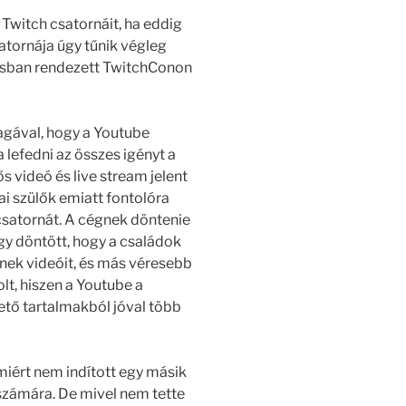
 Twitch csatornáit, ha eddig
atornája úgy tűnik végleg
egasban rendezett TwitchConon
agával, hogy a Youtube
efedni az összes igényt a
s videó és live stream jelent
i szülők emiatt fontolóra
 csatornát. A cégnek döntenie
úgy döntött, hogy a családok
szének videóit, és más véresebb
lt, hiszen a Youtube a
ető tartalmakból jóval több
 miért nem indított egy másik
számára. De mivel nem tette