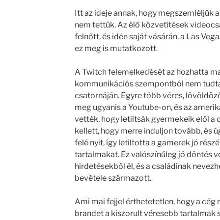
Itt az ideje annak, hogy megszemléljük a
nem tettük. Az élő közvetítések videocs
felnőtt, és idén saját vásárán, a Las V
ez meg is mutatkozott.
A Twitch felemelkedését az hozhatta m
kommunikációs szempontból nem tudta l
csatornáján. Egyre több véres, lövöldöző
meg ugyanis a Youtube-on, és az amerika
vették, hogy letiltsák gyermekeik elől a
kellett, hogy merre induljon tovább, és 
felé nyit, így letiltotta a gamerek jó ré
tartalmakat. Ez valószínűleg jó döntés vo
hirdetésekből él, és a családinak nevezh
bevétele származott.
Ami mai fejjel érthetetetlen, hogy a cég
brandet a kiszorult véresebb tartalmak 