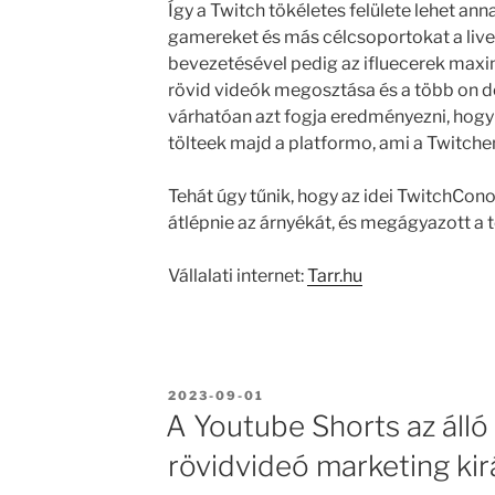
Így a Twitch tökéletes felülete lehet ann
gamereket és más célcsoportokat a live
bevezetésével pedig az ifluecerek maxim
rövid videók megosztása és a több on d
várhatóan azt fogja eredményezni, hogy 
tölteek majd a platformo, ami a Twitchen
Tehát úgy tűnik, hogy az idei TwitchCono
átlépnie az árnyékát, és megágyazott a 
Vállalati internet:
Tarr.hu
BEKÜLDVE:
2023-09-01
A Youtube Shorts az áll
rövidvideó marketing kir