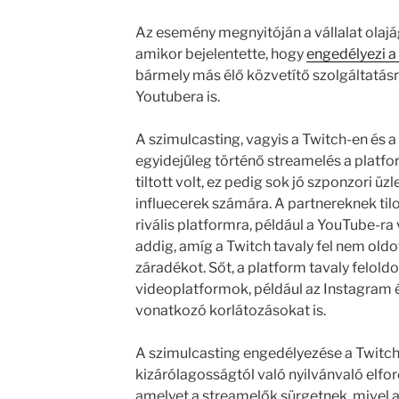
Az esemény megnyitóján a vállalat olajá
amikor bejelentette, hogy
engedélyezi a
bármely más élő közvetítő szolgáltatás
Youtubera is.
A szimulcasting, vagyis a Twitch-en és a
egyidejűleg történő streamelés a platf
tiltott volt, ez pedig sok jó szponzori üz
influecerek számára. A partnereknek til
rivális platformra, például a YouTube-r
addig, amíg a Twitch tavaly fel nem oldo
záradékot. Sőt, a platform tavaly felol
videoplatformok, például az Instagram é
vonatkozó korlátozásokat is.
A szimulcasting engedélyezése a Twitch
kizárólagosságtól való nyilvánvaló elfor
amelyet a streamelők sürgetnek, mivel a