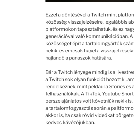
Ezzel a döntésével a Twitch mint platfo
közösség visszajelzéseire, legalábbis ab
platformokon tapasztalhatuk, és ez nag
generációval való kommunikációban
. 
közösséget épít a tartalomgyártók szá
nekik, és emcsak figyel a visszajelzésekr
hajlandó a panaszok hatására.
Bár a Twitch lényege mindig is a livestr
a Twitch sok olyan funkciót hozott ki, a
rendelkeznek, mint például a Stories és 
felhasználókak. A TikTok, Youtube Shor
persze ajánlatos volt követniük nekik is,
a tartalomfogyasztás során a paltformo
akkor is, ha csak rövid videókat pörgetn
kedvec kávézójukban.