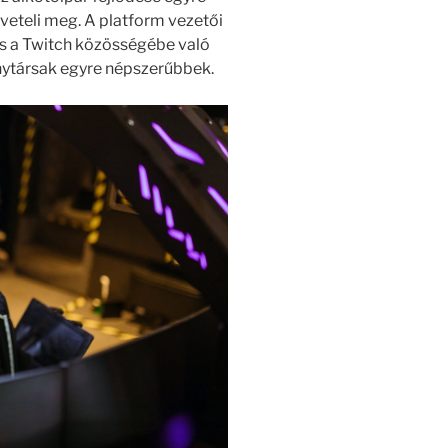
követeli meg. A platform vezetői
os a Twitch közösségébe való
enytársak egyre népszerűbbek.