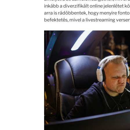
inkább a diverzifikált online jelenlétet 
arra is rádöbbentek, hogy menyire font
befektetés, mivel a livestreaming vers