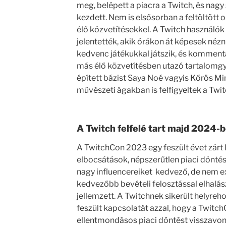
meg, belépett a piacra a Twitch, és nag
kezdett. Nem is elsősorban a feltöltött
élő közvetítésekkel. A Twitch használó
jelentették, akik órákon át képesek néz
kedvenc játékukkal játszik, és komment
más élő közvetítésben utazó tartalomgyá
épített bázist Saya Noé vagyis Kőrös M
művészeti ágakban is felfigyeltek a Twit
A Twitch felfelé tart majd 2024-
A TwitchCon 2023 egy feszült évet zárt 
elbocsátások, népszerűtlen piaci döntése
nagy influencereiket kedvező, de nem e
kedvezőbb bevételi felosztással elhalás
jellemzett. A Twitchnek sikerült helyreh
feszült kapcsolatát azzal, hogy a Twit
ellentmondásos piaci döntést visszavon