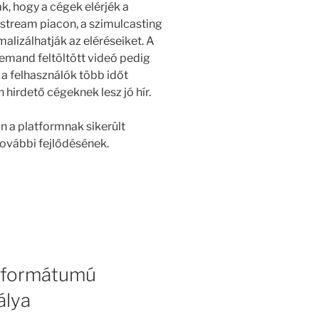
ak, hogy a cégek elérjék a
stream piacon, a szimulcasting
alizálhatják az eléréseiket. A
emand feltöltött videó pedig
a felhasználók több időt
 hirdető cégeknek lesz jó hír.
n a platformnak sikerült
további fejlődésének.
ó formátumú
álya