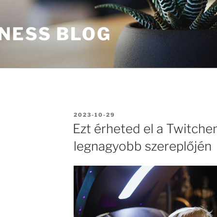
INESS BLOG
BEKÜLDVE:
2023-10-29
Ezt érheted el a Twitchen
legnagyobb szereplőjén