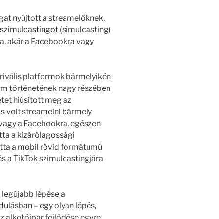
gat nyújtott a streamelőknek,
 szimulcastingot
(simulcasting)
ra, akár a Facebookra vagy
 rivális platformok bármelyikén
orm történetének nagy részében
letet hiúsított meg az
os volt streamelni bármely
a vagy a Facebookra, egészen
tta a kizárólagossági
dotta a mobil rövid formátumú
s a TikTok szimulcastingjára
 legújabb lépése a
dulásban – egy olyan lépés,
z alkotóipar fejlődése egyre