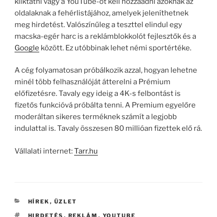
kiiktatni vagy a YouTube-ot kell hozzáadni azoknak az
oldalaknak a fehérlistájához, amelyek jeleníthetnek
meg hirdetést. Valószínűleg a teszttel elindul egy
macska-egér harc is a reklámblokkolót fejlesztők és a
Google
között. Ez utóbbinak lehet némi sportértéke.
A cég folyamatosan próbálkozik azzal, hogyan lehetne
minél több felhasználóját átterelni a Prémium
előfizetésre. Tavaly egy ideig a 4K-s felbontást is
fizetős funkcióvá próbálta tenni. A Premium egyelőre
moderáltan sikeres terméknek számít a legjobb
indulattal is. Tavaly összesen 80 millióan fizettek elő rá.
Vállalati internet:
Tarr.hu
KATEGÓRIÁK
HÍREK
,
ÜZLET
CÍMKÉK
HIRDETÉS
,
REKLÁM
,
YOUTUBE