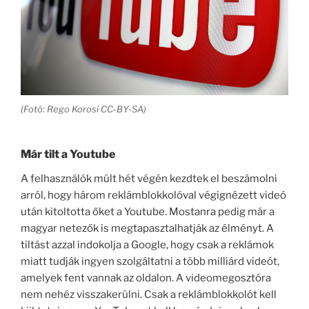
(Fotó: Rego Korosi CC-BY-SA)
Már tilt a Youtube
A felhasználók múlt hét végén kezdtek el beszámolni
arról, hogy három reklámblokkolóval végignézett videó
után kitoltotta őket a Youtube. Mostanra pedig már a
magyar netezők is megtapasztalhatják az élményt. A
tiltást azzal indokolja a Google, hogy csak a reklámok
miatt tudják ingyen szolgáltatni a több milliárd videót,
amelyek fent vannak az oldalon. A videomegosztóra
nem nehéz visszakerülni. Csak a reklámblokkolót kell