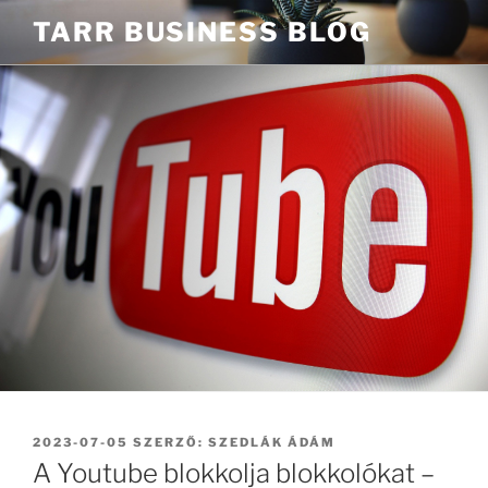
Tartalomhoz
TARR BUSINESS BLOG
BEKÜLDVE:
2023-07-05
SZERZŐ:
SZEDLÁK ÁDÁM
A Youtube blokkolja blokkolókat –