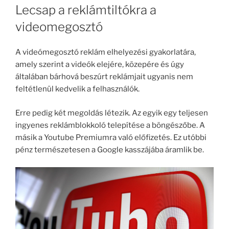
Lecsap a reklámtiltókra a
videomegosztó
A videómegosztó reklám elhelyezési gyakorlatára,
amely szerint a videók elejére, közepére és úgy
általában bárhová beszúrt reklámjait ugyanis nem
feltétlenül kedvelik a felhasználók.
Erre pedig két megoldás létezik. Az egyik egy teljesen
ingyenes reklámblokkoló telepítése a böngészőbe. A
másik a Youtube Premiumra való előfizetés. Ez utóbbi
pénz természetesen a Google kasszájába áramlik be.