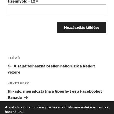
tizennyolc − 12 =
Bejegyzés
Korábbi
ELŐZŐ
navigáció
bejegyzés
A saját felhasználói ellen háborúzik a Reddit
vezére
Következő
KÖVETKEZŐ
bejegyzés
Hír-adó: megadóztatná a Google-t és a Facebookot
Kanada
A weboldalon a minőségi felhasználói élmény érdekében sütiket
használunk.