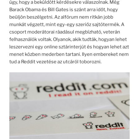
úgy, hogy a beküldött kérdésekre válaszolnak. Még
Barack Obama és Bill Gates is szánt arra időt, hogy
beüljön beszélgetni. Az alfórum nem ritkán jobb
munkát végzett, mint egy-egy szeriőz sajtótermék. A
csoport moderátorai ráadásul megbízható, veterán
felhasználók voltak. Olyanok, akik tudták, hogyan lehet
leszervezni egy online sztárinterjút és hogyan lehet azt
menet közben mederben tartani. Ilyen embereket nem
tud a Reddit vezetése az utcáról toborozni.