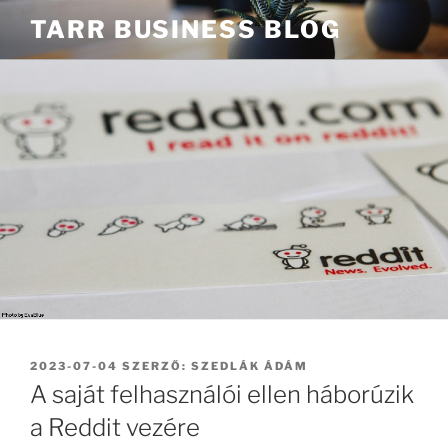
Tartalomhoz
TARR BUSINESS BLOG
BEKÜLDVE:
2023-07-04
SZERZŐ:
SZEDLÁK ÁDÁM
A saját felhasználói ellen háborúzik
a Reddit vezére