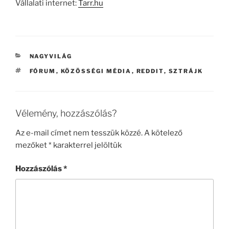
Vállalati internet:
Tarr.hu
KATEGÓRIÁK
NAGYVILÁG
CÍMKÉK
FÓRUM
,
KÖZÖSSÉGI MÉDIA
,
REDDIT
,
SZTRÁJK
Vélemény, hozzászólás?
Az e-mail címet nem tesszük közzé.
A kötelező
mezőket
*
karakterrel jelöltük
Hozzászólás
*