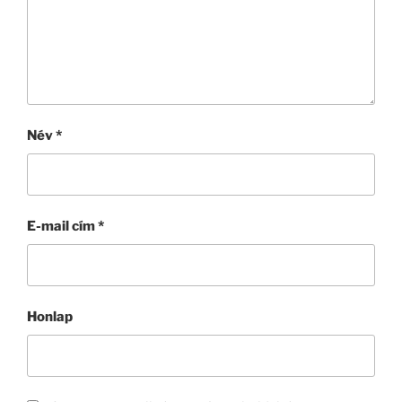
Név
*
E-mail cím
*
Honlap