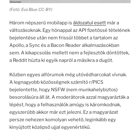
(Fotó: Eva Blue CC-BY)
Három népszerű mobilapp is
áldozatul esett
már a
változásoknak. Egy hónappal az API fizetőssé tételének
bejelentése után nem frissül többet a tartalom az
Apollo, a Sync és a Bacon Reader alkalmazásokban
sem. A kikapcsolás mellett nem a fejlesztők döntöttek,
a Reddit húzta ki egyik napról a másikra a dugót.
Közben egyes alfórumok még utóvédharcokat vívnak.
A legnagyobb közösségnek számító r/PICS
bejelentette, hogy NSFW (nem munkahelybiztos)
besorolásúra áll át. A moderátorok azzal magyarázták a
lépést, hogy a felhasználók amúgy is káromkodnak,
egyszerűbb akkor már ezt jelezni. Ez a magyarázat
persze nehezen komolyan vehető, leginkább egy
kinyújtott középső ujjal egyenértékű.