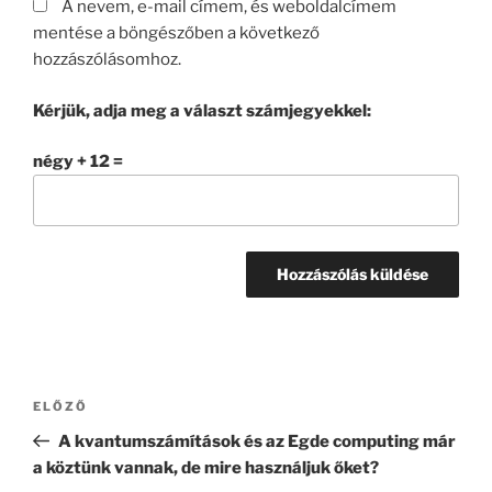
A nevem, e-mail címem, és weboldalcímem
mentése a böngészőben a következő
hozzászólásomhoz.
Kérjük, adja meg a választ számjegyekkel:
négy + 12 =
Bejegyzés
Korábbi
ELŐZŐ
navigáció
bejegyzés
A kvantumszámítások és az Egde computing már
a köztünk vannak, de mire használjuk őket?