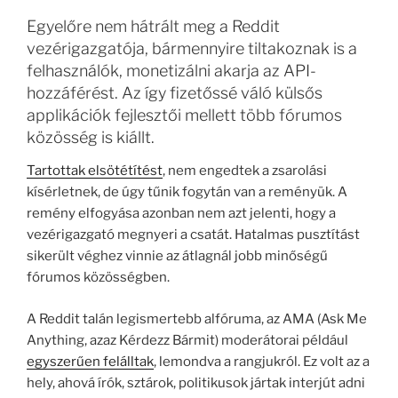
Egyelőre nem hátrált meg a Reddit
vezérigazgatója, bármennyire tiltakoznak is a
felhasználók, monetizálni akarja az API-
hozzáférést. Az így fizetőssé váló külsős
applikációk fejlesztői mellett több fórumos
közösség is kiállt.
Tartottak elsötétítést
, nem engedtek a zsarolási
kísérletnek, de úgy tűnik fogytán van a reményük. A
remény elfogyása azonban nem azt jelenti, hogy a
vezérigazgató megnyeri a csatát. Hatalmas pusztítást
sikerült véghez vinnie az átlagnál jobb minőségű
fórumos közösségben.
A Reddit talán legismertebb alfóruma, az AMA (Ask Me
Anything, azaz Kérdezz Bármit) moderátorai például
egyszerűen felálltak
, lemondva a rangjukról. Ez volt az a
hely, ahová írók, sztárok, politikusok jártak interjút adni