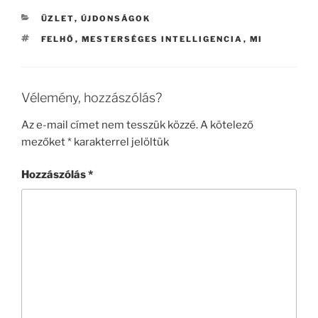
KATEGÓRIÁK
ÜZLET
,
ÚJDONSÁGOK
CÍMKÉK
FELHŐ
,
MESTERSÉGES INTELLIGENCIA
,
MI
Vélemény, hozzászólás?
Az e-mail címet nem tesszük közzé.
A kötelező
mezőket
*
karakterrel jelöltük
Hozzászólás
*