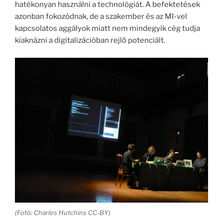
hatékonyan használni a technológiát. A befektetések
azonban fokozódnak, de a szakember és az MI-vel
kapcsolatos aggályok miatt nem mindegyik cég tudja
kiaknázni a digitalizációban rejlő potenciált.
(Fotó: Charles Hutchins CC-BY)