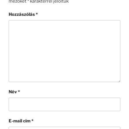
mezőket
*
karakterrel jelöltük
Hozzászólás
*
Név
*
E-mail cím
*