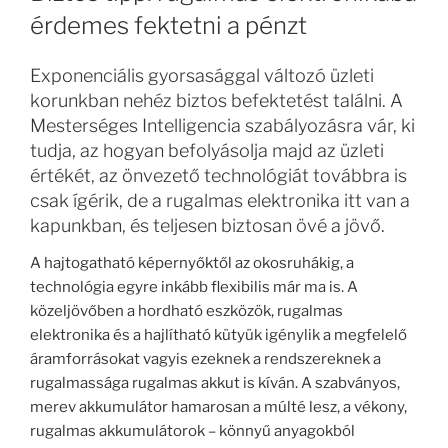
érdemes fektetni a pénzt
Exponenciális gyorsasággal változó üzleti
korunkban nehéz biztos befektetést találni. A
Mesterséges Intelligencia szabályozásra vár, ki
tudja, az hogyan befolyásolja majd az üzleti
értékét, az önvezető technológiát továbbra is
csak ígérik, de a rugalmas elektronika itt van a
kapunkban, és teljesen biztosan övé a jövő.
A hajtogatható képernyőktől az okosruhákig, a
technológia egyre inkább flexibilis már ma is. A
közeljövőben a hordható eszközök, rugalmas
elektronika és a hajlítható kütyük igénylik a megfelelő
áramforrásokat vagyis ezeknek a rendszereknek a
rugalmassága rugalmas akkut is kíván. A szabványos,
merev akkumulátor hamarosan a múlté lesz, a vékony,
rugalmas akkumulátorok – könnyű anyagokból