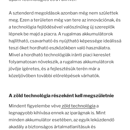
A sztenderd megoldások azonban még nem születtek
meg. Ezen a területen még van tere az innovációnak, és
a technológia fejlődésével valószínűleg új szereplők
lépnek be majd a piacra. A rugalmas akkumulátorok
hajlítható, csavarható és nyújtható képessége ideálissá
teszi őket hordható eszközökben való használatra.
Mivel a hordható technológiák iránti piaci kereslet
folyamatosan növekszik, a rugalmas akkumulátorok
jövője ígéretes, és a fejlesztésük terén már a
közeljövőben további előrelépések várhatók.
A zöld technológia részeként kell megszületnie
Mindent figyelembe véve
zöld technológia
a
legnagyobb kihívása ennek az iparágnak is. Mint
minden akkumulátor esetében, az egyik leküzdendő
akadály a biztonságos ártalmatlanításuk és