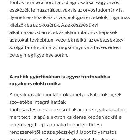
fontos terepe a hordható diagnosztikai vagy orvosi
eszközök felhasználása, vagyis az orvostudomány is.
Ilyenek eszközök és orvosbiológiai érzékelők, rugalmas
kijelzők és az okosórák. Az egészségügyi
alkalmazásokban ezek az akkumulátorok képesek
adatokat továbbítani vezeték nélkül az egészségügyi
szolgáltatók számára, megkönnyítve a távvezérlést
beteg megfigyelése során.
A ruhák gyártásában is egyre fontosabb a
rugalmas elektronika
A rugalmas akkumulátorok, amelyek kabátok, ingek
szövetébe integrálhatóak
fontosak lesznek az okosruhák áramszolgáltatásához,
mert textil alapú elektronika kiemelkedően sokféle
lehetőséget rejt a ruhába beépített fűtési
rendszerektől az az egészségi állapot folyamatos
megfigyeléséig. A rugalmas akkumulátorok piaca