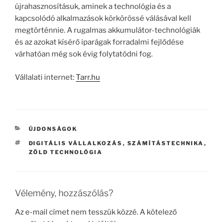
újrahasznosításuk, aminek a technológia és a
kapcsolódó alkalmazások körkörössé válásával kell
megtörténnie. A rugalmas akkumulátor-technológiák
és az azokat kísérő iparágak forradalmi fejlődése
várhatóan még sok évig folytatódni fog.
Vállalati internet:
Tarr.hu
KATEGÓRIÁK
ÚJDONSÁGOK
CÍMKÉK
DIGITÁLIS VÁLLALKOZÁS
,
SZÁMÍTÁSTECHNIKA
,
ZÖLD TECHNOLÓGIA
Vélemény, hozzászólás?
Az e-mail címet nem tesszük közzé.
A kötelező