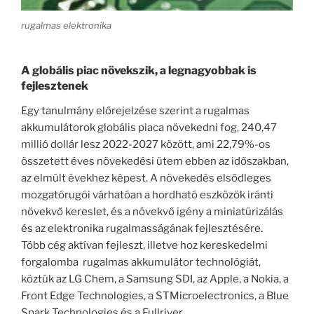
rugalmas elektronika
A globális piac növekszik, a legnagyobbak is
fejlesztenek
Egy tanulmány előrejelzése szerint a rugalmas
akkumulátorok globális piaca növekedni fog, 240,47
millió dollár lesz 2022-2027 között, ami 22,79%-os
összetett éves növekedési ütem ebben az időszakban,
az elmúlt évekhez képest. A növekedés elsődleges
mozgatórugói várhatóan a hordható eszközök iránti
növekvő kereslet, és a növekvő igény a miniatürizálás
és az elektronika rugalmasságának fejlesztésére.
Több cég aktívan fejleszt, illetve hoz kereskedelmi
forgalomba rugalmas akkumulátor technológiát,
köztük az LG Chem, a Samsung SDI, az Apple, a Nokia, a
Front Edge Technologies, a STMicroelectronics, a Blue
Spark Technologies és a Fullriver.