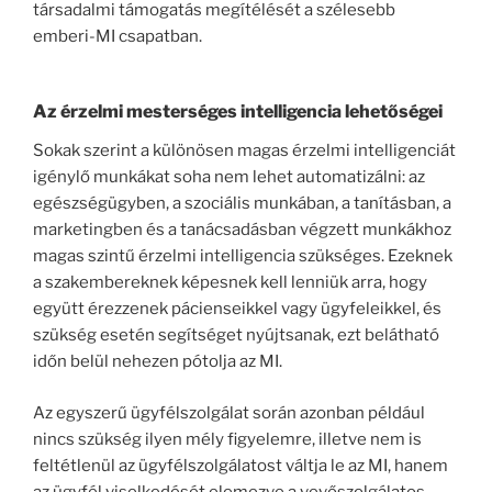
társadalmi támogatás megítélését a szélesebb
emberi-MI csapatban.
Az érzelmi mesterséges intelligencia lehetőségei
Sokak szerint a különösen magas érzelmi intelligenciát
igénylő munkákat soha nem lehet automatizálni: az
egészségügyben, a szociális munkában, a tanításban, a
marketingben és a tanácsadásban végzett munkákhoz
magas szintű érzelmi intelligencia szükséges. Ezeknek
a szakembereknek képesnek kell lenniük arra, hogy
együtt érezzenek pácienseikkel vagy ügyfeleikkel, és
szükség esetén segítséget nyújtsanak, ezt belátható
időn belül nehezen pótolja az MI.
Az egyszerű ügyfélszolgálat során azonban például
nincs szükség ilyen mély figyelemre, illetve nem is
feltétlenül az ügyfélszolgálatost váltja le az MI, hanem
az ügyfél viselkedését elemezve a vevőszolgálatos