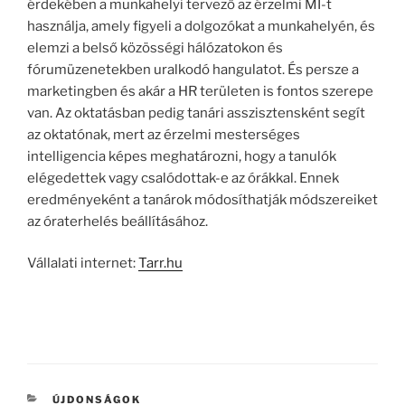
érdekében a munkahelyi tervező az érzelmi MI-t
használja, amely figyeli a dolgozókat a munkahelyén, és
elemzi a belső közösségi hálózatokon és
fórumüzenetekben uralkodó hangulatot. És persze a
marketingben és akár a HR területen is fontos szerepe
van. Az oktatásban pedig tanári asszisztensként segít
az oktatónak, mert az érzelmi mesterséges
intelligencia képes meghatározni, hogy a tanulók
elégedettek vagy csalódottak-e az órákkal. Ennek
eredményeként a tanárok módosíthatják módszereiket
az óraterhelés beállításához.
Vállalati internet:
Tarr.hu
KATEGÓRIÁK
ÚJDONSÁGOK