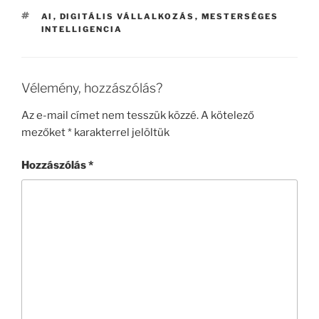
CÍMKÉK
AI
,
DIGITÁLIS VÁLLALKOZÁS
,
MESTERSÉGES
INTELLIGENCIA
Vélemény, hozzászólás?
Az e-mail címet nem tesszük közzé.
A kötelező
mezőket
*
karakterrel jelöltük
Hozzászólás
*