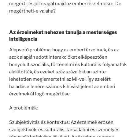
megérti, és jól reagál majd az emberi érzelmekre. De
megértheti-e valaha?
Az érzelmeket nehezen tanulja a mesterséges
intelligencia
Alapvető probléma, hogy az emberi érzelmek, és az
azok alapján adott interakciókat elképesztően
bonyolult szociális, történelmi és kulturális folyamatok
alakították, és ezeket száz százalékban szinte
lehetetlen megismertetni az MI-vel. Így az elért
haladás ellenére számos kihívást jelent az emberi
érzelmek átfogó megértése.
A problémák:
Szubjektivitás és kontextus: Az érzelmek erősen
szubjektívek, és kulturális, társadalmi és személyes
tényezők befolyásolják őket. Az érzelmek pontos