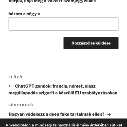
Kérjük, adja meg a választ számjegyekkel:
három × négy =
Bejegyzés
Korábbi
ELŐZŐ
navigáció
bejegyzés
ChatGPT gondok: francia, német, olasz
megállapodás szigorít a készülő EU szabályozásokon
Következő
KÖVETKEZŐ
bejegyzés
Hogyan védekezz a deep fake tartalmak ellen?
A weboldalon a minőségi felhasználói élmény érdekében sütiket