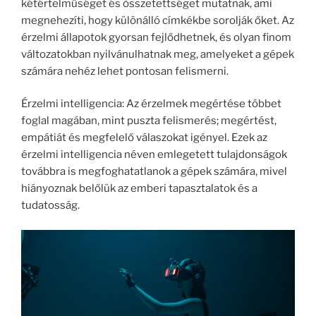
kétértelműséget és összetettséget mutatnak, ami
megnehezíti, hogy különálló címkékbe sorolják őket. Az
érzelmi állapotok gyorsan fejlődhetnek, és olyan finom
változatokban nyilvánulhatnak meg, amelyeket a gépek
számára nehéz lehet pontosan felismerni.
Érzelmi intelligencia: Az érzelmek megértése többet
foglal magában, mint puszta felismerés; megértést,
empátiát és megfelelő válaszokat igényel. Ezek az
érzelmi intelligencia néven emlegetett tulajdonságok
továbbra is megfoghatatlanok a gépek számára, mivel
hiányoznak belőlük az emberi tapasztalatok és a
tudatosság.