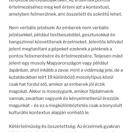
értelmezéséhez meg kell érteni azt a kontextust,
amelyben felmerülnek, ami összetett és sokrétű lehet.
Nem verbális jelzések: Az emberek nem verbális
jelzésekkel, például testbeszéddel, gesztusokkal és
hangszínnel közvetítenek érzelmeket. Jelentős kihívást
jelent megtanítani a gépeket ezeknek a jeleknek a
pontos felismerésére és értelmezésére. Teljesen mást
jelent egy mosoly Magyarországon vagy például
Japánban, ahol inkább a zavar, mint a vidámság jele, de a
kutatásokban leírt 19 különböző mosolytípus közül
csak hat fordul elő, amikor az emberek jól érzik
magukat. Akkor is mosolygunk, amikor fájdalmaink
vannak, zavarban vagyunk és kényelmetlenül érezzük
magunkat – és ez a megkülönböztetés csak a bonyolult
kulturális kontextus alapján vonható le.
Kétértelműség és összetettség: Az érzelmek gyakran