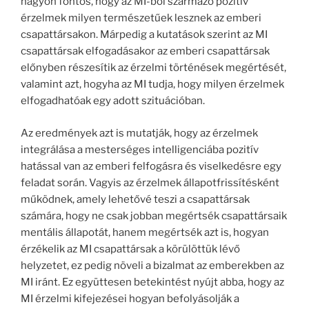
nagyon fontos, hogy az MI-ből származó pozitív
érzelmek milyen természetűek lesznek az emberi
csapattársakon. Márpedig a kutatások szerint az MI
csapattársak elfogadásakor az emberi csapattársak
előnyben részesítik az érzelmi történések megértését,
valamint azt, hogyha az MI tudja, hogy milyen érzelmek
elfogadhatóak egy adott szituációban.
Az eredmények azt is mutatják, hogy az érzelmek
integrálása a mesterséges intelligenciába pozitív
hatással van az emberi felfogásra és viselkedésre egy
feladat során. Vagyis az érzelmek állapotfrissítésként
működnek, amely lehetővé teszi a csapattársak
számára, hogy ne csak jobban megértsék csapattársaik
mentális állapotát, hanem megértsék azt is, hogyan
érzékelik az MI csapattársak a körülöttük lévő
helyzetet, ez pedig növeli a bizalmat az emberekben az
MI iránt. Ez együttesen betekintést nyújt abba, hogy az
MI érzelmi kifejezései hogyan befolyásolják a