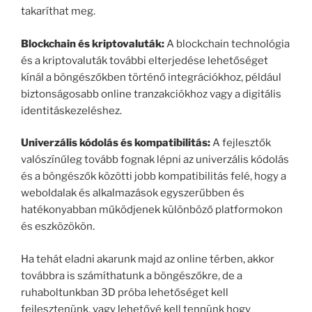
takaríthat meg.
Blockchain és kriptovaluták:
A blockchain technológia
és a kriptovaluták további elterjedése lehetőséget
kínál a böngészőkben történő integrációkhoz, például
biztonságosabb online tranzakciókhoz vagy a digitális
identitáskezeléshez.
Univerzális kódolás és kompatibilitás:
A fejlesztők
valószínűleg tovább fognak lépni az univerzális kódolás
és a böngészők közötti jobb kompatibilitás felé, hogy a
weboldalak és alkalmazások egyszerűbben és
hatékonyabban működjenek különböző platformokon
és eszközökön.
Ha tehát eladni akarunk majd az online térben, akkor
továbbra is számíthatunk a böngészőkre, de a
ruhaboltunkban 3D próba lehetőséget kell
fejlesztenünk, vagy lehetővé kell tennünk hogy