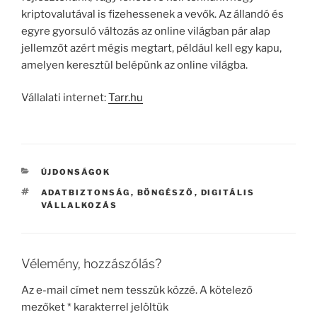
kriptovalutával is fizehessenek a vevők. Az állandó és
egyre gyorsuló változás az online világban pár alap
jellemzőt azért mégis megtart, például kell egy kapu,
amelyen keresztül belépünk az online világba.
Vállalati internet:
Tarr.hu
KATEGÓRIÁK
ÚJDONSÁGOK
CÍMKÉK
ADATBIZTONSÁG
,
BÖNGÉSZŐ
,
DIGITÁLIS
VÁLLALKOZÁS
Vélemény, hozzászólás?
Az e-mail címet nem tesszük közzé.
A kötelező
mezőket
*
karakterrel jelöltük