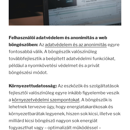
Felhasználói adatvédelem és anonimitás a web
böngészőben:
Az
adatvédelem és az anonimitás
egyre
fontosabbá válik. A böngészők valószínűleg
továbbfejlesztik a beépített adatvédelmi funkciókat,
például a nyomkövetési védelmet és a privát
böngészési módot.
Környezettudatosság:
Az eszközök és szolgáltatások
fejlesztői valószínűleg egyre inkább figyelembe veszik
a
környezetvédelmi szempontokat
. A böngészők is
lehetnek tervezve úgy, hogy energiatakarékosak és
környezetbarátak legyenek, hiszen sok kicsi, illetve sok
milliárd kicsi böngésző nagyon sok energiát
fogyaszthat vagy – optimalizált működéssel –