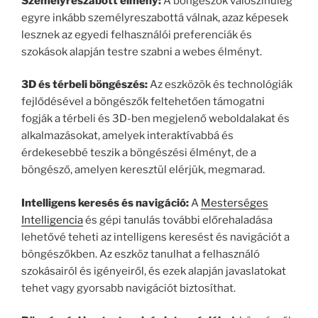
Személyreszabott élmény:
A böngészők valószínűleg
egyre inkább személyreszabottá válnak, azaz képesek
lesznek az egyedi felhasználói preferenciák és
szokások alapján testre szabni a webes élményt.
3D és térbeli böngészés:
Az eszközök és technológiák
fejlődésével a böngészők feltehetően támogatni
fogják a térbeli és 3D-ben megjelenő weboldalakat és
alkalmazásokat, amelyek interaktívabbá és
érdekesebbé teszik a böngészési élményt, de a
böngésző, amelyen keresztül elérjük, megmarad.
Intelligens keresés és navigáció:
A
Mesterséges
Intelligencia
és gépi tanulás további előrehaladása
lehetővé teheti az intelligens keresést és navigációt a
böngészőkben. Az eszköz tanulhat a felhasználó
szokásairól és igényeiről, és ezek alapján javaslatokat
tehet vagy gyorsabb navigációt biztosíthat.