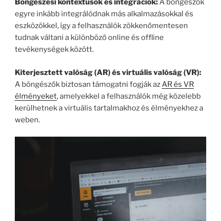
Böngészési kontextusok és integrációk:
A böngészők
egyre inkább integrálódnak más alkalmazásokkal és
eszközökkel, így a felhasználók zökkenőmentesen
tudnak váltani a különböző online és offline
tevékenységek között.
Kiterjesztett valóság (AR) és virtuális valóság (VR):
A böngészők biztosan támogatni fogják az
AR és VR
élményeket
, amelyekkel a felhasználók még közelebb
kerülhetnek a virtuális tartalmakhoz és élményekhez a
weben.