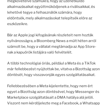
megkövetelve számukra, hogy az üzenetküldő
alkalmazásaikat együttműködjenek a riválisaikkal, és
lehetővé tegye a felhasználók számára, hogy
eldöntsék, mely alkalmazásokat telepítsék előre az
eszközeikre.
Bár az Apple jogi kifogásának részleteit nem hozták
nyilvánosságra, a Bloomberg News a múlt héten arról
számolt be, hogy a vállalat megtámadja az App Store-
nak a kapuőrök listájára való felvételét.
A többi technológiai óriás, például a Meta és a TikTok
már fellebbezést nyújtottak be, vitatva a Bizottság azon
döntését, hogy visszavonják egyes szolgáltatásaikat.
Fellebbezésében a Meta kijelentette, hogy nem ért
egyet a Bizottság azon döntésével, hogy Messenger és
Marketplace szolgáltatásait a DMA hatálya alá jelöli.
Viszont nem kérdőjelezte meg a Facebook, a Whatsapp