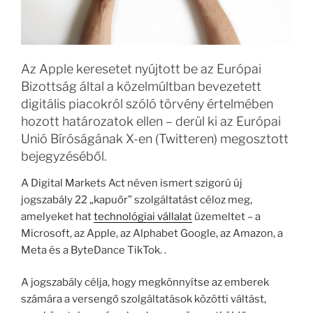
Az Apple keresetet nyújtott be az Európai
Bizottság által a közelmúltban bevezetett
digitális piacokról szóló törvény értelmében
hozott határozatok ellen – derül ki az Európai
Unió Bíróságának X-en (Twitteren) megosztott
bejegyzéséből.
A Digital Markets Act néven ismert szigorú új
jogszabály 22 „kapuőr” szolgáltatást céloz meg,
amelyeket hat
technológiai vállalat
üzemeltet – a
Microsoft, az Apple, az Alphabet Google, az Amazon, a
Meta és a ByteDance TikTok. .
A jogszabály célja, hogy megkönnyítse az emberek
számára a versengő szolgáltatások közötti váltást,