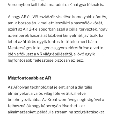
Versenyben kell tehát maradnia a kínai gyártóknak is.
A nagy AR és VR eszközök viselése komolyabb döntés,
ami a borsos áruk mellett leszűkíti a használók körét,
ezért az Air 2-t elsősorban azzal a céllal tervezték, hogy
az emberek használat közbeni kényelmét javítsák. Ez
lehet az áttörés egyik fontos feltétele, mert bár a
Mesterséges Intelligencia gyors előretörése
elvette
idén a fókuszt a VR világ épülésétől
, a jövő egyik
legfontosabb fejlesztése biztosan ez lesz.
Még fontosabb az AR
Az AR olyan technológiát jelent, ahol a digitális
élményeket a valós világ fölé vetítik, illetve
belehelyezik abba. Az Xreal szemüveg segítségével a
felhasználók nagy képernyőn élvezhetik az
alkalmazásokat, például a streaming szolgáltatásokat