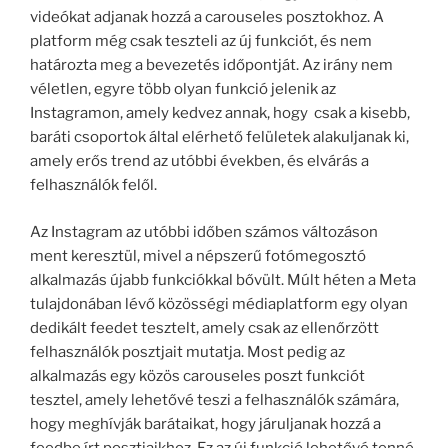
videókat adjanak hozzá a carouseles posztokhoz. A
platform még csak teszteli az új funkciót, és nem
határozta meg a bevezetés időpontját. Az irány nem
véletlen, egyre több olyan funkció jelenik az
Instagramon, amely kedvez annak, hogy csak a kisebb,
baráti csoportok által elérhető felületek alakuljanak ki,
amely erős trend az utóbbi években, és elvárás a
felhasználók felől.
Az Instagram az utóbbi időben számos változáson
ment keresztül, mivel a népszerű fotómegosztó
alkalmazás újabb funkciókkal bővült. Múlt héten a Meta
tulajdonában lévő közösségi médiaplatform egy olyan
dedikált feedet tesztelt, amely csak az ellenőrzött
felhasználók posztjait mutatja. Most pedig az
alkalmazás egy közös carouseles poszt funkciót
tesztel, amely lehetővé teszi a felhasználók számára,
hogy meghívják barátaikat, hogy járuljanak hozzá a
feedbe írt posztjaikhoz. Ez az új funkció lehetővé tenné,