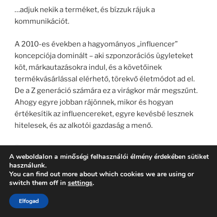
…adjuk nekik a terméket, és bízzuk rájuk a
kommunikációt.
A 2010-es években a hagyományos „influencer”
koncepciója dominált – aki szponzorációs ügyleteket
köt, márkautazásokra indul, és a követőinek
termékvásárlással elérhető, törekvő életmódot ad el.
De a Z generáció számára ez a virágkor már megszűnt.
Ahogy egyre jobban rájönnek, mikor és hogyan
értékesítik az influencereket, egyre kevésbé lesznek
hitelesek, és az alkotói gazdaság a menő.
Ebben az új paradigmában a hitelességet és az
A weboldalon a minőségi felhasználói élmény érdekében sütiket
eredetiséget dicsérik a mindent megmutató, törekvő
használunk.
életmóddal szemben.
You can find out more about which cookies we are using or
switch them off in
settings
.
Alix Earle
TikTokker kiváló példa erre. Earle néhány
Elfogad
hónap alatt gyors hírnévre tett szert, és mára a
követőinek száma meghaladja az 5 milliót.