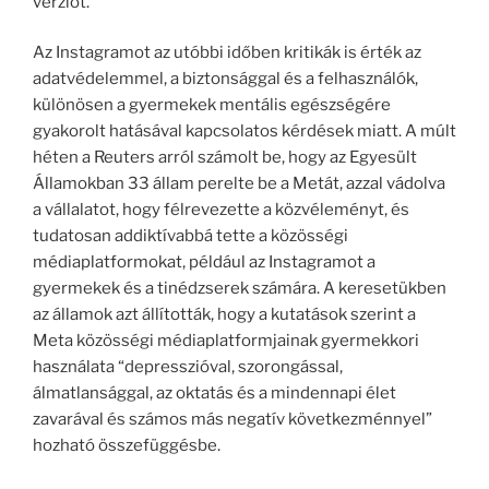
verziót.
Az Instagramot az utóbbi időben kritikák is érték az
adatvédelemmel, a biztonsággal és a felhasználók,
különösen a gyermekek mentális egészségére
gyakorolt hatásával kapcsolatos kérdések miatt. A múlt
héten a Reuters arról számolt be, hogy az Egyesült
Államokban 33 állam perelte be a Metát, azzal vádolva
a vállalatot, hogy félrevezette a közvéleményt, és
tudatosan addiktívabbá tette a közösségi
médiaplatformokat, például az Instagramot a
gyermekek és a tinédzserek számára. A keresetükben
az államok azt állították, hogy a kutatások szerint a
Meta közösségi médiaplatformjainak gyermekkori
használata “depresszióval, szorongással,
álmatlansággal, az oktatás és a mindennapi élet
zavarával és számos más negatív következménnyel”
hozható összefüggésbe.