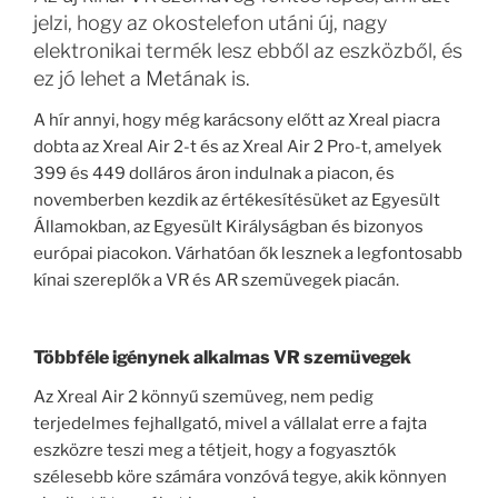
jelzi, hogy az okostelefon utáni új, nagy
elektronikai termék lesz ebből az eszközből, és
ez jó lehet a Metának is.
A hír annyi, hogy még karácsony előtt az Xreal piacra
dobta az Xreal Air 2-t és az Xreal Air 2 Pro-t, amelyek
399 és 449 dolláros áron indulnak a piacon, és
novemberben kezdik az értékesítésüket az Egyesült
Államokban, az Egyesült Királyságban és bizonyos
európai piacokon. Várhatóan ők lesznek a legfontosabb
kínai szereplők a VR és AR szemüvegek piacán.
Többféle igénynek alkalmas VR szemüvegek
Az Xreal Air 2 könnyű szemüveg, nem pedig
terjedelmes fejhallgató, mivel a vállalat erre a fajta
eszközre teszi meg a tétjeit, hogy a fogyasztók
szélesebb köre számára vonzóvá tegye, akik könnyen