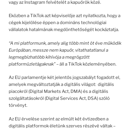
vagy az Instagram felvételét a kapuőrök közé.
Eközben a TikTok azt képviselője azt nyilatkozta, hogy a
cégek kijelölése éppen a domináns technológiai
vállalatok hatalmának megdönthetőségét kockáztatja.
“A mi platformunk, amely alig több mint öt éve működik
Európában, messze nem kapuőr, vitathatatlanul a
legmegbízhatóbb kihívója a megrögzött
platformüzletágaknak”
– áll a TikTok közleményében.
Az EU parlamentje két jelentős jogszabályt fogadott el,
amelyek megváltoztatják a digitális világot: digitális
piacokról (Digital Markets Act, DMA) és a digitális
szolgáltatásokról (Digital Services Act, DSA) szóló
törvényt.
Az EU érvelése szerint az elmúlt két évtizedben a
digitális platformok életünk szerves részévé váltak –