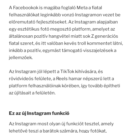
A Facebookok is magába foglaló Meta a fiatal
felhasználókat leginkább vonzó Instagramon vezet be
előremutató fejlesztéseket. Az Instagram alapjaiban
egy esztétikus fotó megosztó platform, amelyet az
általánosan pozitív hangvétel miatt sok Z generációs
fiatal szeret, és itt valóban kevés troll kommentet látni,
inkább a pozitív, egymást támogató visszajelzések a
jellemzőek.
Az Instagram jól lépett a TikTok kihívására, és
rövidvideós felülete, a Reels hamar népszerű lett a
platform felhasználóinak körében, így tovább építheti
az újításait a felületén.
Ez az új Instagram funkció
Az Instagram most olyan új funkciót tesztel, amely
lehetővé teszi a barátok számára, hogy fotókat,