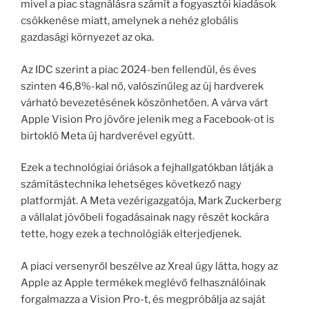
mivel a piac stagnálásra számít a fogyasztói kiadások
csökkenése miatt, amelynek a nehéz globális
gazdasági környezet az oka.
Az IDC szerint a piac 2024-ben fellendül, és éves
szinten 46,8%-kal nő, valószínűleg az új hardverek
várható bevezetésének köszönhetően. A várva várt
Apple Vision Pro jövőre jelenik meg a Facebook-ot is
birtokló Meta új hardverével együtt.
Ezek a technológiai óriások a fejhallgatókban látják a
számítástechnika lehetséges következő nagy
platformját. A Meta vezérigazgatója, Mark Zuckerberg
a vállalat jövőbeli fogadásainak nagy részét kockára
tette, hogy ezek a technológiák elterjedjenek.
A piaci versenyről beszélve az Xreal úgy látta, hogy az
Apple az Apple termékek meglévő felhasználóinak
forgalmazza a Vision Pro-t, és megpróbálja az saját