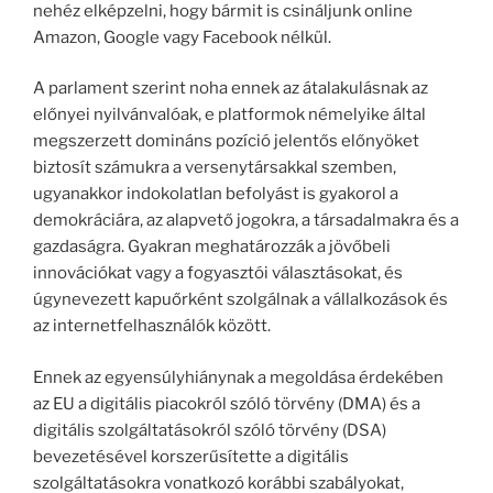
nehéz elképzelni, hogy bármit is csináljunk online
Amazon, Google vagy Facebook nélkül.
A parlament szerint noha ennek az átalakulásnak az
előnyei nyilvánvalóak, e platformok némelyike által
megszerzett domináns pozíció jelentős előnyöket
biztosít számukra a versenytársakkal szemben,
ugyanakkor indokolatlan befolyást is gyakorol a
demokráciára, az alapvető jogokra, a társadalmakra és a
gazdaságra. Gyakran meghatározzák a jövőbeli
innovációkat vagy a fogyasztói választásokat, és
úgynevezett kapuőrként szolgálnak a vállalkozások és
az internetfelhasználók között.
Ennek az egyensúlyhiánynak a megoldása érdekében
az EU a digitális piacokról szóló törvény (DMA) és a
digitális szolgáltatásokról szóló törvény (DSA)
bevezetésével korszerűsítette a digitális
szolgáltatásokra vonatkozó korábbi szabályokat,