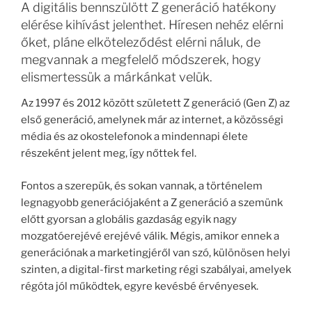
A digitális bennszülött Z generáció hatékony
elérése kihívást jelenthet. Híresen nehéz elérni
őket, pláne elköteleződést elérni náluk, de
megvannak a megfelelő módszerek, hogy
elismertessük a márkánkat velük.
Az 1997 és 2012 között született Z generáció (Gen Z) az
első generáció, amelynek már az internet, a közösségi
média és az okostelefonok a mindennapi élete
részeként jelent meg, így nőttek fel.
Fontos a szerepük, és sokan vannak, a történelem
legnagyobb generációjaként a Z generáció a szemünk
előtt gyorsan a globális gazdaság egyik nagy
mozgatóerejévé erejévé válik. Mégis, amikor ennek a
generációnak a marketingjéről van szó, különösen helyi
szinten, a digital-first marketing régi szabályai, amelyek
régóta jól működtek, egyre kevésbé érvényesek.