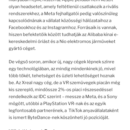
olyan headsetet, amely feltétlenül csatlakozik a rivális
rendszerekhez, a Meta fejhallgatói pedig valószínűleg
kapcsolódnának a vállalat közösségi hálózataihoz a
Facebookhoz és az Instagramhoz. Forrásaik is vannak,
hiszen befektetőik között tudhatják az Alibaba kínai e-
kereskedelmi óriást és a Nio elektromos járműveket
gyártó céget.
De végső soron, amikor új, nagy cégek lépnek színre
egy technológiában, az mindig mindenkinek jó, mivel
több tőkét, tehetséget és üzleti lehetőséget hoznak
be. Az Xreal nagy cég, de a VR szemüvegek piacán még
kis szereplő, mindössze 2%-os piaci részesedéssel
rendelkezik az IDC szerint – messze a Meta, és a Sony
mögött, utóbbi a PlayStation VR-nak és az egyik
legfontosabb partnerének, a TikTok anyavállalataként
is ismert ByteDance-nek köszönheti jó pozícióját.