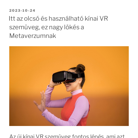
BEKÜLDVE:
2023-10-24
Itt az olcsó és használható kínai VR
szemüveg, ez nagy lökés a
Metaverzumnak
Az új kínai VR szemüveg fontos lépés, ami azt