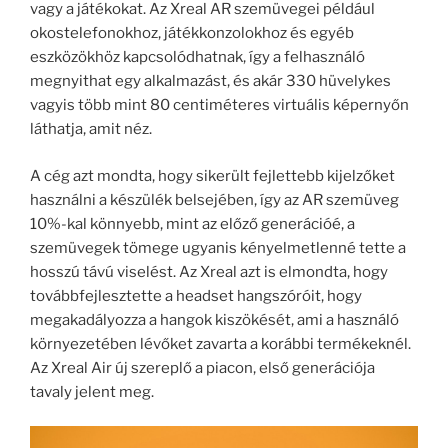
vagy a játékokat. Az Xreal AR szemüvegei például
okostelefonokhoz, játékkonzolokhoz és egyéb
eszközökhöz kapcsolódhatnak, így a felhasználó
megnyithat egy alkalmazást, és akár 330 hüvelykes
vagyis több mint 80 centiméteres virtuális képernyőn
láthatja, amit néz.
A cég azt mondta, hogy sikerült fejlettebb kijelzőket
használni a készülék belsejében, így az AR szemüveg
10%-kal könnyebb, mint az előző generációé, a
szemüvegek tömege ugyanis kényelmetlenné tette a
hosszú távú viselést. Az Xreal azt is elmondta, hogy
továbbfejlesztette a headset hangszóróit, hogy
megakadályozza a hangok kiszökését, ami a használó
környezetében lévőket zavarta a korábbi termékeknél.
Az Xreal Air új szereplő a piacon, első generációja
tavaly jelent meg.