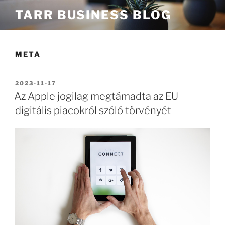
Tartalomhoz
TARR BUSINESS BLOG
META
BEKÜLDVE:
2023-11-17
Az Apple jogilag megtámadta az EU
digitális piacokról szóló törvényét