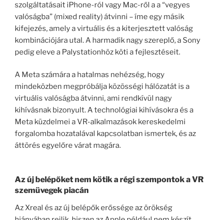
szolgáltatásait iPhone-ról vagy Mac-ről a a “vegyes
valóságba” (mixed reality) átvinni – íme egy másik
kifejezés, amely a virtuális és a kiterjesztett valóság
kombinációjára utal. A harmadik nagy szereplő, a Sony
pedig eleve a Palystationhöz köti a fejlesztéseit.
A Meta számára a hatalmas nehézség, hogy
mindeközben megpróbálja közösségi hálózatát is a
virtuális valóságba átvinni, ami rendkívül nagy
kihívásnak bizonyult. A technológiai kihívásokra és a
Meta küzdelmei a VR-alkalmazások kereskedelmi
forgalomba hozatalával kapcsolatban ismertek, és az
áttörés egyelőre várat magára.
Az új belépőket nem kötik a régi szempontok a VR
szemüvegek piacán
Az Xreal és az új belépők erőssége az örökség
hiányában rejlik, hiszen az Apple például nem készít