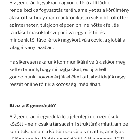
A Z generáció gyakran nagyon eltérő attitűddel
rendelkezik a fogyasztás terén, amelyet az a körülmény
alakított ki, hogy már-már krónikusan sok időt töltöttek
az interneten, tulajdonképpen online nőttek fel, és
ráadásul másoktól szeparálva, egymástól és
mindenkitől távol értek nagykorúvá a covid, a globális
világjárvány lázában.
Ha sikeresen akarunk kommunikálni velük, akkor meg
kell értenünk, hogy mi hajtja őket, és újra kell
gondolnunk, hogyan érjük el őket ott, ahol idejük nagy
részét online töltik: a közösségi médiában.
Ki az a Z generáció?
A Z generáció egyedülálló a jelenlegi nemzedékek
között – nem csak a társadalmi struktúrák miatt, amibe
kerültek, hanem a költési szokásaik miatt is, amelyek