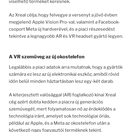
viselhető terméket keresnek.
Az Xreal célja, hogy felvegye a versenyt a jövő évben
megjelenő Apple Vision Pro-val, valamint a Facebook-
csoport Meta új hardverével, és a piaci részesedést
tekintve a legnagyobb AR és VR headset gyártó legyen.
A VR szemüveg az új okostelefon
Legalábbis a piaci adatok arra mutatnak, hogy a gyártók
számára ez lesz az új elektronikai eszköz, amiből rövid
időn belül minden háztartásban lesz egy-két darab.
A kiterjesztett valósággal (AR) foglalkozó kínai Xreal
cég azért dobta kedden a piacra új generációs
szemüvegét, mert folyamatosan nő az érdeklődés a
technológia iránt, amelyet sok technológiai óriás,
például az Apple, és a Meta az okostelefon után a
következő nagy fogyasztói terméknek tekint.