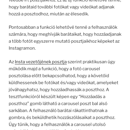
hogy barátaid további fotókat vagy videókat adjanak
hozzá a posztodhoz, miután az élesedik.
Pontosabban a funkció lehetővé tenné a felhasználók
számára, hogy meghívják barátaikat, hogy hozzáadjanak
a több fotót egyszerre mutató posztjaikhoz képeket az
Instagramon.
Az
Insta vezetőjének posztja
szerint praktikusan úgy
működik majd a funkció, hogy a fotó carousel
posztolása előtt bekapcsolhatod, hogy a követőid
küldhessenek be fotókat és/vagy videókat, amelyeket
jóváhagyhatsz, hogy hozzáadhassák a poszthoz. A
tesztfunkcióról készült képen egy “Hozzáadás a
poszthoz” gomb látható a carousel poszt bal alsó
sarkában. A felhasználó barátai rákattinthatnak a
gombra, és beküldhetik hozzászólásaikat a poszthoz.
Úgy tűnik, hogy a felhasználók a carousel utolsó