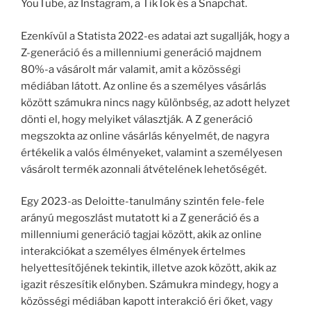
YouTube, az Instagram, a TikTok és a Snapchat.
Ezenkívül a Statista 2022-es adatai azt sugallják, hogy a
Z-generáció és a millenniumi generáció majdnem
80%-a vásárolt már valamit, amit a közösségi
médiában látott. Az online és a személyes vásárlás
között számukra nincs nagy különbség, az adott helyzet
dönti el, hogy melyiket választják. A Z generáció
megszokta az online vásárlás kényelmét, de nagyra
értékelik a valós élményeket, valamint a személyesen
vásárolt termék azonnali átvételének lehetőségét.
Egy 2023-as Deloitte-tanulmány szintén fele-fele
arányú megoszlást mutatott ki a Z generáció és a
millenniumi generáció tagjai között, akik az online
interakciókat a személyes élmények értelmes
helyettesítőjének tekintik, illetve azok között, akik az
igazit részesítik előnyben. Számukra mindegy, hogy a
közösségi médiában kapott interakció éri őket, vagy