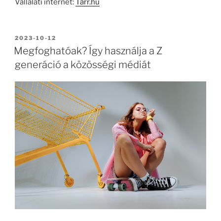
Vállalati internet:
Tarr.hu
BEKÜLDVE:
2023-10-12
Megfoghatóak? Így használja a Z
generáció a közösségi médiát