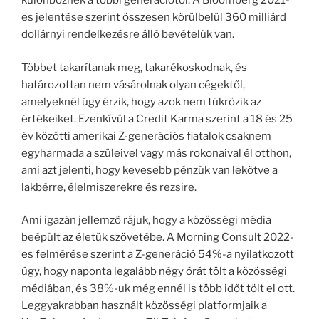
különböznek a többi generációtól. A Bloomberg 2021-
es jelentése szerint összesen körülbelül 360 milliárd
dollárnyi rendelkezésre álló bevételük van.
Többet takarítanak meg, takarékoskodnak, és
határozottan nem vásárolnak olyan cégektől,
amelyeknél úgy érzik, hogy azok nem tükrözik az
értékeiket. Ezenkívül a Credit Karma szerint a 18 és 25
év közötti amerikai Z-generációs fiatalok csaknem
egyharmada a szüleivel vagy más rokonaival él otthon,
ami azt jelenti, hogy kevesebb pénzük van lekötve a
lakbérre, élelmiszerekre és rezsire.
Ami igazán jellemző rájuk, hogy a közösségi média
beépült az életük szövetébe. A Morning Consult 2022-
es felmérése szerint a Z-generáció 54%-a nyilatkozott
úgy, hogy naponta legalább négy órát tölt a közösségi
médiában, és 38%-uk még ennél is több időt tölt el ott.
Leggyakrabban használt közösségi platformjaik a