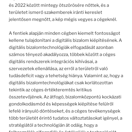
és 2022 között mintegy ötszörösére nőttek, és a
területet ismerő szakemberek iránti kereslet
jelentősen megnőtt, a kép mégis vegyes a cégeknél.
A fentiek alapján minden cégben kiemelt fontosságot
kellene tulajdonítani a digitális bizalom kiépítésének. A
digitális bizalomtechnológiák elfogadását azonban
számos tényező akadályozza, többek között a céges
digitális rendszerek integrációs kihívásai, a
szervezetek ellenállása, az erről a területről való
tudásdeficit vagy a tehetség hiánya. Valamint az, hogy a
digitális bizalomtechnológiákat csak korlátozottan
tekintik az céges értékteremtés kritikus
összetevőjének. Az átfogó, bizalomközpontú kockázati
gondolkodásmód és képességek kiépítése felülről
lefelé irányuló döntéseket, és a céges tevékenységek
több területét érintő tudatos változtatásokat igényel, a
stratégiától a technológián át odáig, hogy a