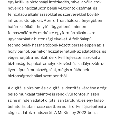
egy kritikus biztonsági intézkedés, mivel a vállalatok
növelik a hálózatukon belüli végpontok számát, és
felhőalapú alkalmazásokkal és szerverekkel bővítik
infrastruktúrájukat. A Zero Trust hálózat lényegében
határok nélkül – helytől függetlenül minden
felhasználóra és eszközre egyformán alkalmazza
ugyanazokat a biztonsági elveket. A felhőalapú
technológiák haszna többek között persze éppen az is,
hogy bárhol, bármikor hozzáférhetünk az adatokhoz, és
végezhetjük a munkát, de ki kell fejleszteni azokat a
biztonsági kapukat, amelyek kevésbé akadályozzák az
ilyen típusú munkavégzést, mégis működnek
biztonságtechnikai szempontból.
A digitális bizalom és a digitális identitás kérdése a cég
belső munkáját tekintve is rendkívül fontos, hiszen
szine minden adatot digitálisan tárolunk, és egy külső
behatolás után rossz esetben nulláról kell újraépíteni a
céges adatok rendszerét. A McKinsey 2022-ben a