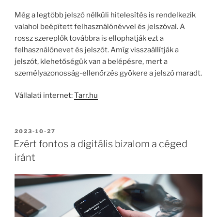
Még a legtöbb jelszó nélküli hitelesítés is rendelkezik
valahol beépített felhasználónévvel és jelszóval. A
rossz szereplők továbbra is ellophatják ezt a
felhasználónevet és jelszót. Amíg visszaállítják a
jelszót, klehetőségük van a belépésre, mert a
személyazonosság-ellenőrzés gyökere a jelszó maradt.
Vállalati internet:
Tarr.hu
BEKÜLDVE:
2023-10-27
Ezért fontos a digitális bizalom a céged
iránt