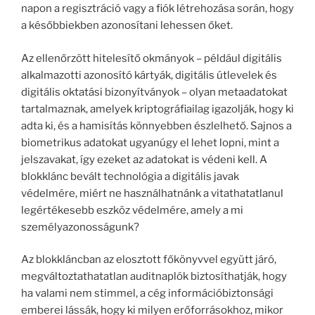
napon a regisztráció vagy a fiók létrehozása során, hogy
a későbbiekben azonosítani lehessen őket.
Az ellenőrzött hitelesítő okmányok – például digitális
alkalmazotti azonosító kártyák, digitális útlevelek és
digitális oktatási bizonyítványok – olyan metaadatokat
tartalmaznak, amelyek kriptográfiailag igazolják, hogy ki
adta ki, és a hamisítás könnyebben észlelhető. Sajnos a
biometrikus adatokat ugyanúgy el lehet lopni, mint a
jelszavakat, így ezeket az adatokat is védeni kell. A
blokklánc bevált technológia a digitális javak
védelmére, miért ne használhatnánk a vitathatatlanul
legértékesebb eszköz védelmére, amely a mi
személyazonosságunk?
Az blokkláncban az elosztott főkönyvvel együtt járó,
megváltoztathatatlan auditnaplók biztosíthatják, hogy
ha valami nem stimmel, a cég információbiztonsági
emberei lássák, hogy ki milyen erőforrásokhoz, mikor