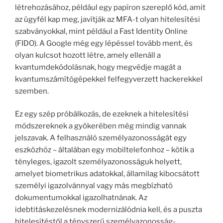
létrehozásához, például egy papíron szereplő kód, amit
az ügyfél kap meg, javítják az MFA-t olyan hitelesítési
szabványokkal, mint például a Fast Identity Online
(FIDO). A Google még egy lépéssel tovább ment, és
olyan kulcsot hozott létre, amely ellenáll a
kvantumdekódolásnak, hogy megvédje magát a
kvantumszámítógépekkel felfegyverzett hackerekkel
szemben.
Ez egy szép próbálkozás, de ezeknek a hitelesítési
módszereknek a gyökerében még mindig vannak
jelszavak. A felhasználó személyazonosságát egy
eszközhöz – általában egy mobiltelefonhoz – kötik a
tényleges, igazolt személyazonosságuk helyett,
amelyet biometrikus adatokkal, államilag kibocsátott
személyi igazolvánnyal vagy más megbízható
dokumentumokkal igazolhatnának. Az
idebtitáskezelésnek modernizálódnia kell, és a puszta
hitelesítéstől a tényszerű személyazonosság-