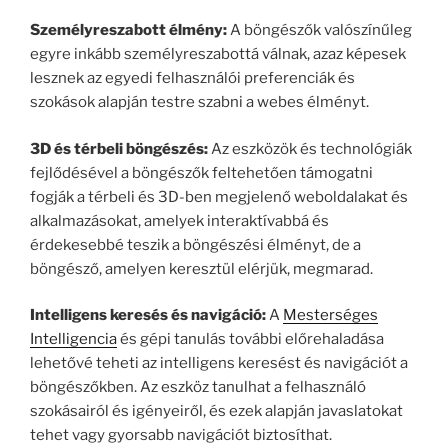
Személyreszabott élmény:
A böngészők valószínűleg
egyre inkább személyreszabottá válnak, azaz képesek
lesznek az egyedi felhasználói preferenciák és
szokások alapján testre szabni a webes élményt.
3D és térbeli böngészés:
Az eszközök és technológiák
fejlődésével a böngészők feltehetően támogatni
fogják a térbeli és 3D-ben megjelenő weboldalakat és
alkalmazásokat, amelyek interaktívabbá és
érdekesebbé teszik a böngészési élményt, de a
böngésző, amelyen keresztül elérjük, megmarad.
Intelligens keresés és navigáció:
A
Mesterséges
Intelligencia
és gépi tanulás további előrehaladása
lehetővé teheti az intelligens keresést és navigációt a
böngészőkben. Az eszköz tanulhat a felhasználó
szokásairól és igényeiről, és ezek alapján javaslatokat
tehet vagy gyorsabb navigációt biztosíthat.