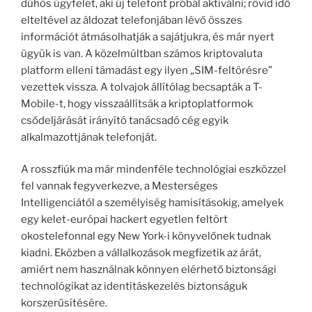
dühös ügyfelet, aki új telefont próbál aktiválni; rövid idő
elteltével az áldozat telefonjában lévő összes
információt átmásolhatják a sajátjukra, és már nyert
ügyük is van. A közelmúltban számos kriptovaluta
platform elleni támadást egy ilyen „SIM-feltörésre”
vezettek vissza. A tolvajok állítólag becsapták a T-
Mobile-t, hogy visszaállítsák a kriptoplatformok
csődeljárását irányító tanácsadó cég egyik
alkalmazottjának telefonját.
A rosszfiúk ma már mindenféle technológiai eszközzel
fel vannak fegyverkezve, a Mesterséges
Intelligenciától a személyiség hamisításokig, amelyek
egy kelet-európai hackert egyetlen feltört
okostelefonnal egy New York-i könyvelőnek tudnak
kiadni. Eközben a vállalkozások megfizetik az árát,
amiért nem használnak könnyen elérhető biztonsági
technológikat az identitáskezelés biztonságuk
korszerűsítésére.