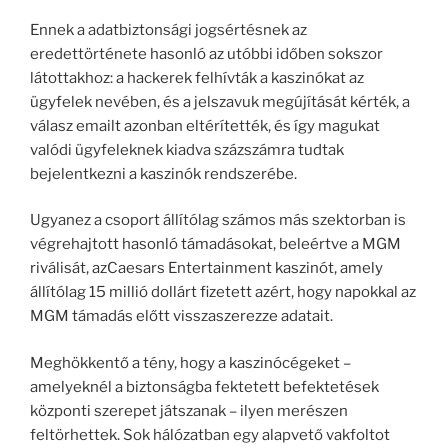
Ennek a adatbiztonsági jogsértésnek az
eredettörténete hasonló az utóbbi időben sokszor
látottakhoz: a hackerek felhívták a kaszinókat az
ügyfelek nevében, és a jelszavuk megújítását kérték, a
válasz emailt azonban eltérítették, és így magukat
valódi ügyfeleknek kiadva százszámra tudtak
bejelentkezni a kaszinók rendszerébe.
Ugyanez a csoport állítólag számos más szektorban is
végrehajtott hasonló támadásokat, beleértve a MGM
riválisát, azCaesars Entertainment kaszinót, amely
állítólag 15 millió dollárt fizetett azért, hogy napokkal az
MGM támadás előtt visszaszerezze adatait.
Meghökkentő a tény, hogy a kaszinócégeket –
amelyeknél a biztonságba fektetett befektetések
központi szerepet játszanak – ilyen merészen
feltörhettek. Sok hálózatban egy alapvető vakfoltot