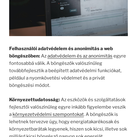
Felhasználói adatvédelem és anonimitás a web
böngészőben:
Az
adatvédelem és az anonimitás
egyre
fontosabbá válik. A böngészők valószínűleg
továbbfejlesztik a beépített adatvédelmi funkciókat,
például a nyomkövetési védelmet és a privát
böngészési módot.
Környezettudatosság:
Az eszközök és szolgáltatások
fejlesztői valószínűleg egyre inkább figyelembe veszik
a
környezetvédelmi szempontokat
. A böngészők is
lehetnek tervezve úgy, hogy energiatakarékosak és
környezetbarátak legyenek, hiszen sok kicsi, illetve sok
milliárd kicsi böngésző nagyon sok energiát