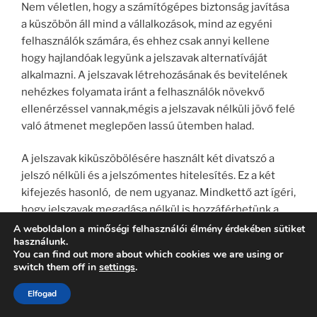
Nem véletlen, hogy a számítógépes biztonság javítása
a küszöbön áll mind a vállalkozások, mind az egyéni
felhasználók számára, és ehhez csak annyi kellene
hogy hajlandóak legyünk a jelszavak alternatíváját
alkalmazni. A jelszavak létrehozásának és bevitelének
nehézkes folyamata iránt a felhasználók növekvő
ellenérzéssel vannak,mégis a jelszavak nélküli jövő felé
való átmenet meglepően lassú ütemben halad.
A jelszavak kiküszöbölésére használt két divatszó a
jelszó nélküli és a jelszómentes hitelesítés. Ez a két
kifejezés hasonló, de nem ugyanaz. Mindkettő azt ígéri,
hogy jelszavak megadása nélkül is hozzáférhetünk a
digitális tartalmakhoz. A legfontosabb különbség a
A weboldalon a minőségi felhasználói élmény érdekében sütiket
használunk.
jelszóhasználat kiküszöbölésére szolgáló technológia.
You can find out more about which cookies we are using or
switch them off in
settings
.
Jelszó nélküli és jelszómentes
Elfogad