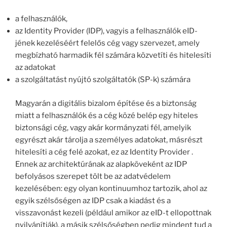
a felhasználók,
az Identity Provider (IDP), vagyis a felhasználók eID-
jének kezeléséért felelős cég vagy szervezet, amely
megbízható harmadik fél számára közvetíti és hitelesíti
az adatokat
a szolgáltatást nyújtó szolgáltatók (SP-k) számára
Magyarán a digitális bizalom építése és a biztonság
miatt a felhasználók és a cég közé belép egy hiteles
biztonsági cég, vagy akár kormányzati fél, amelyik
egyrészt akár tárolja a személyes adatokat, másrészt
hitelesíti a cég felé azokat, ez az Identity Provider .
Ennek az architektúrának az alapköveként az IDP
befolyásos szerepet tölt be az adatvédelem
kezelésében: egy olyan kontinuumhoz tartozik, ahol az
egyik szélsőségen az IDP csak a kiadást és a
visszavonást kezeli (például amikor az eID-t ellopottnak
nyilvánítják), a másik szélsőségben pedig mindent tud a