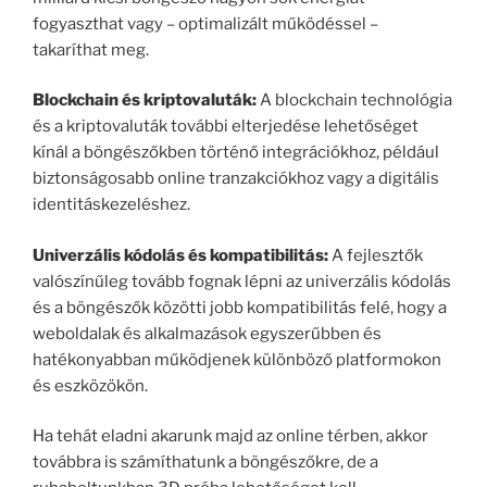
fogyaszthat vagy – optimalizált működéssel –
takaríthat meg.
Blockchain és kriptovaluták:
A blockchain technológia
és a kriptovaluták további elterjedése lehetőséget
kínál a böngészőkben történő integrációkhoz, például
biztonságosabb online tranzakciókhoz vagy a digitális
identitáskezeléshez.
Univerzális kódolás és kompatibilitás:
A fejlesztők
valószínűleg tovább fognak lépni az univerzális kódolás
és a böngészők közötti jobb kompatibilitás felé, hogy a
weboldalak és alkalmazások egyszerűbben és
hatékonyabban működjenek különböző platformokon
és eszközökön.
Ha tehát eladni akarunk majd az online térben, akkor
továbbra is számíthatunk a böngészőkre, de a