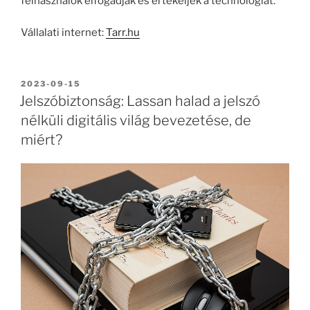
felhasználók elfogadják és értékeljék a technológiát.
Vállalati internet:
Tarr.hu
BEKÜLDVE:
2023-09-15
Jelszóbiztonság: Lassan halad a jelszó
nélküli digitális világ bevezetése, de
miért?