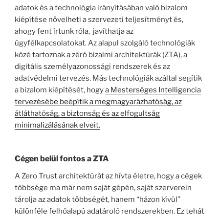
adatok és a technológia irányításában való bizalom
kiépítése növelheti a szervezeti teljesítményt és,
ahogy fent írtunk róla, javíthatja az
ügyfélkapcsolatokat. Az alapul szolgáló technológiák
közé tartoznak a zéró bizalmi architektúrák (ZTA), a
digitális személyazonossági rendszerek és az
adatvédelmi tervezés. Más technológiák azáltal segítik
a bizalom kiépítését, hogy
a Mesterséges Intelligencia
tervezésébe beépítik a megmagyarázhatóság, az
átláthatóság, a biztonság és az elfogultság
minimalizálásának elveit.
Cégen belül fontos a ZTA
A Zero Trust architektúrát az hívta életre, hogy a cégek
többsége ma már nem saját gépén, saját szerverein
tárolja az adatok többségét, hanem “házon kívül”
különféle felhőalapú adatároló rendszerekben. Ez tehát