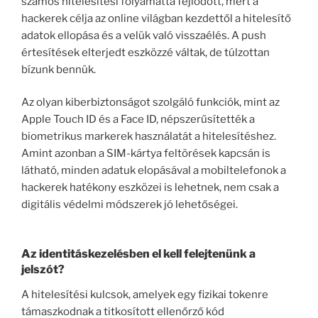
számos hitelesítési folyamattá fejlődött, mert a
hackerek célja az online világban kezdettől a hitelesítő
adatok ellopása és a velük való visszaélés. A push
értesítések elterjedt eszközzé váltak, de túlzottan
bízunk bennük.
Az olyan kiberbiztonságot szolgáló funkciók, mint az
Apple Touch ID és a Face ID, népszerűsítették a
biometrikus markerek használatát a hitelesítéshez.
Amint azonban a SIM-kártya feltörések kapcsán is
látható, minden adatuk elopásával a mobiltelefonok a
hackerek hatékony eszközei is lehetnek, nem csak a
digitális védelmi módszerek jó lehetőségei.
Az identitáskezelésben el kell felejtenünk a
jelszót?
A hitelesítési kulcsok, amelyek egy fizikai tokenre
támaszkodnak a titkosított ellenőrző kód