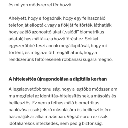
és milyen módszerrel fér hozzá.
Ahelyett, hogy elfogadnák, hogy egy felhasználó
telefonját ellopták, vagy a fiókját feltörték, láthatják,
hogy az élő azonosítójukat („valódi” biometrikus
adatok) használták-e a hozzáféréshez. Sokkal
egyszerűbbé teszi annak megállapítását, hogy mi
történt, és még azelőtt reagálhatunk, hogy a
rendszerünk feltörésének robbanási sugara megnő.
A hitelesítés újragondolása a digitális korban
A legalapvetőbb tanulság, hogy a legtöbb módszer, ami
ma megfelel az identitás-hitelesítésnek, a másolás és
beillesztés. Ez nem a felhasználó biometrikus
naplózása; csak jelszó másolására és beillesztésére
használják az alkalmazásban. Végső soron ez csak
időtakarékos intézkedés, nem pedig biztonság.