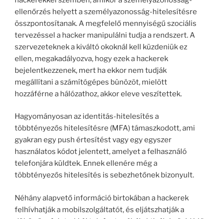
ellenőrzés helyett a személyazonosság-hitelesítésre
összpontosítanak. A megfelelő mennyiségű szociális
tervezéssel a hacker manipulálni tudja a rendszert. A
szervezeteknek a kiváltó okoknál kell küzdeniük ez
ellen, megakadályozva, hogy ezek a hackerek
bejelentkezzenek, mert ha ekkor nem tudják
megállítani a számítógépes bûnözõt, mielõtt
hozzáférne a hálózathoz, akkor eleve veszítettek.
Hagyományosan az identitás-hitelesítés a
többtényezős hitelesítésre (MFA) támaszkodott, ami
gyakran egy push értesítést vagy egy egyszer
használatos kódot jelentett, amelyet a felhasználó
telefonjára küldtek. Ennek ellenére még a
többtényezős hitelesítés is sebezhetőnek bizonyult.
Néhány alapvető információ birtokában a hackerek
felhívhatják a mobilszolgáltatót, és eljátszhatják a