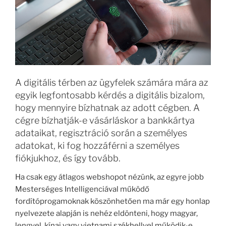
A digitális térben az ügyfelek számára mára az
egyik legfontosabb kérdés a digitális bizalom,
hogy mennyire bízhatnak az adott cégben. A
cégre bízhatják-e vásárláskor a bankkártya
adataikat, regisztráció során a személyes
adatokat, ki fog hozzáférni a személyes
fiókjukhoz, és így tovább.
Ha csak egy átlagos webshopot nézünk, az egyre jobb
Mesterséges Intelligenciával működő
fordítóprogamoknak köszönhetően ma már egy honlap
nyelvezete alapján is nehéz eldönteni, hogy magyar,
lengyel, kínai vagy vietnami székhellyel működik-e,