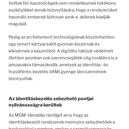
fedtek fel: kaszinócégek sem rendelkeznek hatékony
eszközökkel annak bizonyítására, hogy a rendszerüket
használó emberek biztosan azok-e, akiknek kiadják
magukat.
Pedig az arcfelismerő technológiának köszönhetően
egy ismert kártyacsalót gyorsan kiszúrnak és
kikísérnek a kaszinóból. A digitális hálózat védelmét
illetően azonban sok szerencsejáték-cég továbbra is a
jelszavakra támaszkodik, amelyek az identitás- és
hozzáférés-kezelés (IAM) gyenge láncszemének
bizonyultak.
Az identitáskezelés sebezhető pontjai
nyilvánosságra kerültek
Az MGM-támadás rávilágít arra, hogy az
identitáskezelő rendszerek mennyire sebezhetőek a
hackerekkel szemben, amikor a személyazonosság-