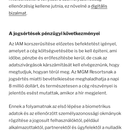
ellenőrzésig kellene jutnia, ez növelné a
digitális
bizalmat
.
A jogsértések pénzügyi következményei
Az IAM korszerűsítése előzetes befektetést igényel,
amelyet a cég költségvetésébe is be kell építeni, ami
időbe, pénzbe és erőfeszítésbe kerül, de csak az
adatszivárgások kárszámítását kell elvégeznünk, hogy
megtudjuk, hogyan térül meg. Az MGM Resortsnak a
jogsértés miatti bevételkiesése meghaladhatja a napi
8 millió dollárt, és természetesen a cég részvényei is
jelentős esést mutattak, amikor a hír megjelent.
Ennek a folyamatnak az első lépése a biometrikus
adatok és az ellenőrzött személyazonossági okmányok
rögzítése a jogosult felhasználóktól, például
alkalmazottaktól, partnerektől és ügyfelektől a nulladik