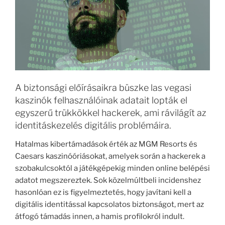
A biztonsági előírásaikra büszke las vegasi
kaszinók felhasználóinak adatait lopták el
egyszerű trükkökkel hackerek, ami rávilágít az
identitáskezelés digitális problémáira.
Hatalmas kibertámadások érték az MGM Resorts és
Caesars kaszinóóriásokat, amelyek során a hackerek a
szobakulcsoktól a játékgépekig minden online belépési
adatot megszereztek. Sok közelmúltbeli incidenshez
hasonlóan ez is figyelmeztetés, hogy javítani kell a
digitális identitással kapcsolatos biztonságot, mert az
átfogó támadás innen, a hamis profilokról indult.