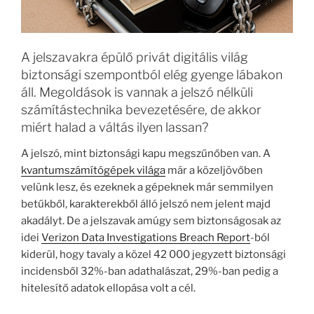
A jelszavakra épülő privát digitális világ
biztonsági szempontból elég gyenge lábakon
áll. Megoldások is vannak a jelszó nélküli
számítástechnika bevezetésére, de akkor
miért halad a váltás ilyen lassan?
A jelszó, mint biztonsági kapu megszűnőben van. A
kvantumszámítógépek világa
már a közeljövőben
velünk lesz, és ezeknek a gépeknek már semmilyen
betűkből, karakterekből álló jelszó nem jelent majd
akadályt. De a jelszavak amúgy sem biztonságosak az
idei
Verizon Data Investigations Breach Report
-ból
kiderül, hogy tavaly a közel 42 000 jegyzett biztonsági
incidensből 32%-ban adathalászat, 29%-ban pedig a
hitelesítő adatok ellopása volt a cél.