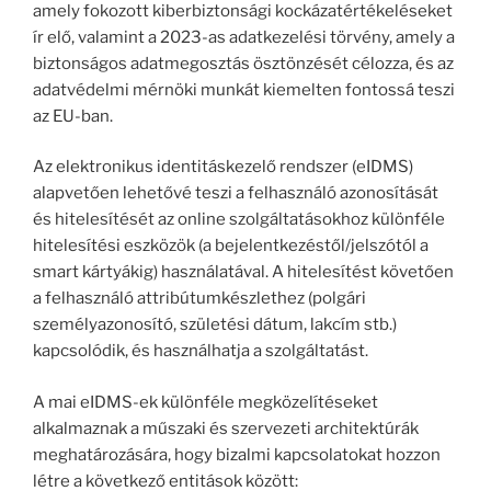
amely fokozott kiberbiztonsági kockázatértékeléseket
ír elő, valamint a 2023-as adatkezelési törvény, amely a
biztonságos adatmegosztás ösztönzését célozza, és az
adatvédelmi mérnöki munkát kiemelten fontossá teszi
az EU-ban.
Az elektronikus identitáskezelő rendszer (eIDMS)
alapvetően lehetővé teszi a felhasználó azonosítását
és hitelesítését az online szolgáltatásokhoz különféle
hitelesítési eszközök (a bejelentkezéstől/jelszótól a
smart kártyákig) használatával. A hitelesítést követően
a felhasználó attribútumkészlethez (polgári
személyazonosító, születési dátum, lakcím stb.)
kapcsolódik, és használhatja a szolgáltatást.
A mai eIDMS-ek különféle megközelítéseket
alkalmaznak a műszaki és szervezeti architektúrák
meghatározására, hogy bizalmi kapcsolatokat hozzon
létre a következő entitások között: