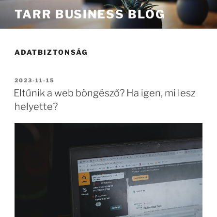
Tartalomhoz
TARR BUSINESS BLOG
ADATBIZTONSÁG
BEKÜLDVE:
2023-11-15
Eltűnik a web böngésző? Ha igen, mi lesz
helyette?