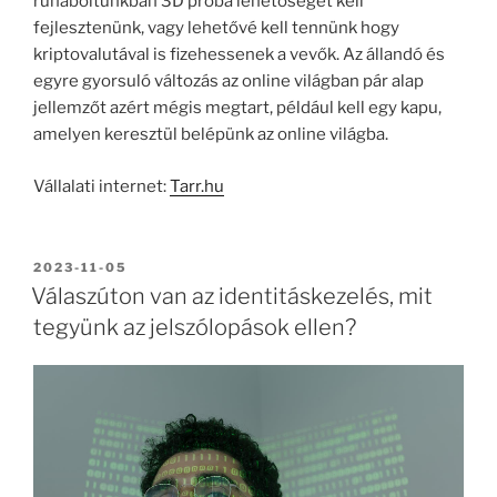
ruhaboltunkban 3D próba lehetőséget kell
fejlesztenünk, vagy lehetővé kell tennünk hogy
kriptovalutával is fizehessenek a vevők. Az állandó és
egyre gyorsuló változás az online világban pár alap
jellemzőt azért mégis megtart, például kell egy kapu,
amelyen keresztül belépünk az online világba.
Vállalati internet:
Tarr.hu
BEKÜLDVE:
2023-11-05
Válaszúton van az identitáskezelés, mit
tegyünk az jelszólopások ellen?