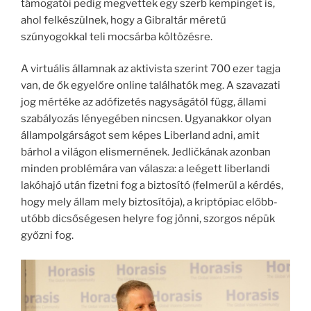
támogatói pedig megvettek egy szerb kempinget is,
ahol felkészülnek, hogy a Gibraltár méretű
szúnyogokkal teli mocsárba költözésre.
A virtuális államnak az aktivista szerint 700 ezer tagja
van, de ők egyelőre online találhatók meg. A szavazati
jog mértéke az adófizetés nagyságától függ, állami
szabályozás lényegében nincsen. Ugyanakkor olyan
állampolgárságot sem képes Liberland adni, amit
bárhol a világon elismernének. Jedličkának azonban
minden problémára van válasza: a leégett liberlandi
lakóhajó után fizetni fog a biztosító (felmerül a kérdés,
hogy mely állam mely biztosítója), a kriptópiac előbb-
utóbb dicsőségesen helyre fog jönni, szorgos népük
győzni fog.