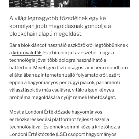
A világ legnagyobb tőzsdéinek egyike
komolyan jobb megoldásnak gondolja a
blockchain alapú megoldást.
Bár a blokkláncot használó eszközökről legtöbbünknek
a
kriptovaluták
és a bitcoin jut az eszébe, maga a
technológia jóval több dologra használható a
háttérben. Mivel igen biztonságos, ami nem mondható
el általában az interneten zajló folyamatokról, ezért
éppen a hagyományos pénzügyi piacok, parlamenti
választások és más csalásra, vitákra igen kényes
probléma megoldására nyújt remek lehetőséget.
Most a Londoni Értéktőzsde hagyományos
eszközkereskedési platformot fejleszt ezzel a
technológiával. És ennek semmi köze a kriptóhoz, a
Londoni Értéktőzsde (LSE) csoport hagyományos