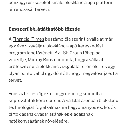
pénzügyi eszközöket kínáló blokklánc alapú platform
létrehozását tervezi.
Egyszerűbb, átláthatóbb tőzsde
A
Financial Times
beszámolója szerint a vállalat már
egy éve vizsgálja a blokklánc alapú kereskedési
program lehetőségeit. Az LSE Group tőkepiaci
vezetője, Murray Roos elmondta, hogy a vállalat
erőfeszítései a blokklánc vizsgálata terén elértek egy
olyan pontot, ahol úgy döntött, hogy megvalósítja ezt a
tervet.
Roos azt is leszögezte, hogy nem fog semmit a
kriptovaluták köré építeni. A vállalat azonban blokklánc
technológiát fog alkalmazni a hagyományos eszközök
birtoklásának, vásárlásának és eladásának
hatékonyságának növelésére.