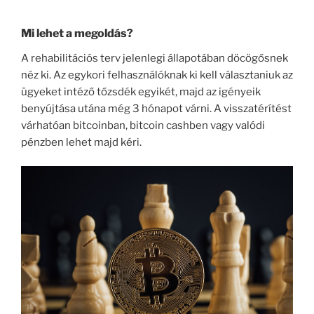
Mi lehet a megoldás?
A rehabilitációs terv jelenlegi állapotában döcögősnek
néz ki. Az egykori felhasználóknak ki kell választaniuk az
ügyeket intéző tőzsdék egyikét, majd az igényeik
benyújtása utána még 3 hónapot várni. A visszatérítést
várhatóan bitcoinban, bitcoin cashben vagy valódi
pénzben lehet majd kéri.