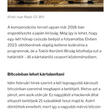
(Fotó: Ivan Radic CC-BY)
A kompenzációs tervet ugyan már 2018-ban
engedélyezte a japán bíróság. Még így is lehet, hogy
egy-két hónap csúszás beépül a folyamatba. Elvben
2023. októberének végéig kellene lezárulnia a
programnak, de a Tokiói Kerületi Bírság kitolhatja ezt a
határidőt – áll a kártalanító csoport közleményében.
Bitcoinban lehet kártalanítani
Idén februári hírek szerint a két legnagyobb károsult
bitcoinban szeretné megkapni a betétjeit. Illetve azt a
pénzt, ami azok után jár. Ez nagyjából a hackerek által
ellopott betétjeik 21 százalékát teszi majd ki. Azért
döntöttek emellett, mert így a nagyobb mérvű bitcoin