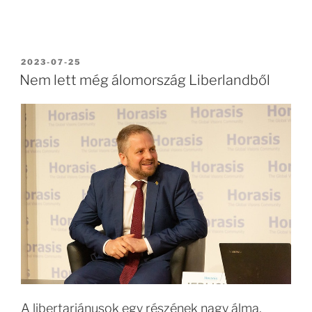
BEKÜLDVE:
2023-07-25
Nem lett még álomország Liberlandből
A libertariánusok egy részének nagy álma,