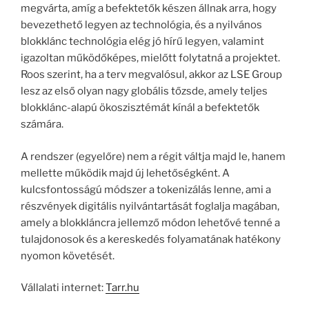
megvárta, amíg a befektetők készen állnak arra, hogy
bevezethető legyen az technológia, és a nyilvános
blokklánc technológia elég jó hírű legyen, valamint
igazoltan működőképes, mielőtt folytatná a projektet.
Roos szerint, ha a terv megvalósul, akkor az LSE Group
lesz az első olyan nagy globális tőzsde, amely teljes
blokklánc-alapú ökoszisztémát kínál a befektetők
számára.
A rendszer (egyelőre) nem a régit váltja majd le, hanem
mellette működik majd új lehetőségként. A
kulcsfontosságú módszer a tokenizálás lenne, ami a
részvények digitális nyilvántartását foglalja magában,
amely a blokkláncra jellemző módon lehetővé tenné a
tulajdonosok és a kereskedés folyamatának hatékony
nyomon követését.
Vállalati internet:
Tarr.hu