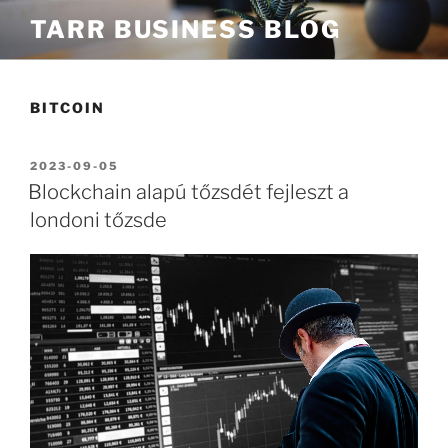
Tartalomhoz
TARR BUSINESS BLOG
BITCOIN
BEKÜLDVE:
2023-09-05
Blockchain alapú tőzsdét fejleszt a
londoni tőzsde