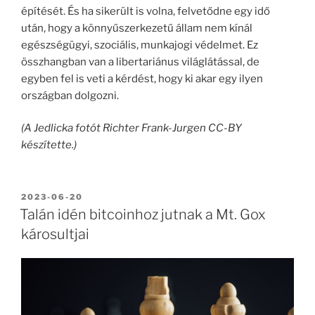
építését. És ha sikerült is volna, felvetődne egy idő
után, hogy a könnyűszerkezetű állam nem kínál
egészségügyi, szociális, munkajogi védelmet. Ez
összhangban van a libertariánus világlátással, de
egyben fel is veti a kérdést, hogy ki akar egy ilyen
országban dolgozni.
(A Jedlicka fotót Richter Frank-Jurgen CC-BY
készítette.)
BEKÜLDVE:
2023-06-20
Talán idén bitcoinhoz jutnak a Mt. Gox
károsultjai