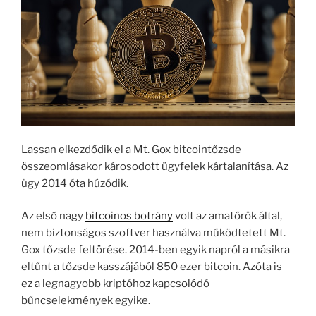
Lassan elkezdődik el a Mt. Gox bitcointőzsde
összeomlásakor károsodott ügyfelek kártalanítása. Az
ügy 2014 óta húzódik.
Az első nagy
bitcoinos botrány
volt az amatőrök által,
nem biztonságos szoftver használva működtetett Mt.
Gox tőzsde feltörése. 2014-ben egyik napról a másikra
eltűnt a tőzsde kasszájából 850 ezer bitcoin. Azóta is
ez a legnagyobb kriptóhoz kapcsolódó
bűncselekmények egyike.