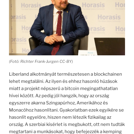
(Fotó: Richter Frank-Jurgen CC-BY)
Liberland alkotmányát természetesen a blockchainen
lehet megtalálni. Az ilyen és ehhez hasonló húzások
miatt a projekt népszerű a bitcoin megingathatatlan
hívei között. Az pedig jól hangzik, hogy az ország
egyszerre akarna Szingapúrhoz, Amerikához és
Monacóhoz hasonlítani. Gyakorlatban ezek egyikére se
hasonlít egyelőre, hiszen nem létezik fizikailag az
ország. A szerbiai kísérlet is megbukott, ott nem tudták
megtartani a munkásokat, hogy befejezzék a kemping