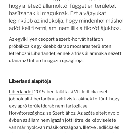
hogy a létező államoktól független területet
hasítsanak ki maguknak. Ezt a vágyukat
leginkább az indokolja, hogy mindenhol máshol
adót kell fizetni, ami nem illik a filozófiájukhoz.
Az egyik ilyen csoport a szerb-horvát határon
próbálkozik egy kisebb darab mocsaras területen
létrehozni Liberlandet, ennek a friss államnak a
nézett
utána
az Unherd magazin újságírója.
Liberland alapítója
Liberlandet
2015-ben találta ki Vít Jedlička cseh
jobboldali-libertariánus aktivista, akinek feltűnt, hogy
egy apró területdarab nem tartozik se
Horvátországhoz, se Szerbiához. Az azóta eltelt nyolc
évben az állam nem igazán jött létre, de képviselete
van már nyolcvan másik országban. Illetve Jedlička és