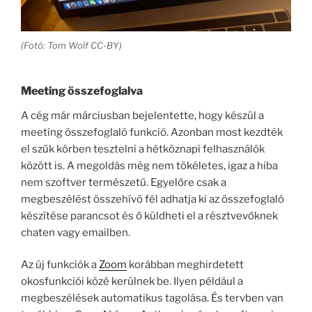
(Fotó: Tom Wolf CC-BY)
Meeting összefoglalva
A cég már márciusban bejelentette, hogy készül a
meeting összefoglaló funkció. Azonban most kezdték
el szűk körben tesztelni a hétköznapi felhasználók
között is. A megoldás még nem tökéletes, igaz a hiba
nem szoftver természetű. Egyelőre csak a
megbeszélést összehívó fél adhatja ki az összefoglaló
készítése parancsot és ő küldheti el a résztvevőknek
chaten vagy emailben.
Az új funkciók a
Zoom
korábban meghirdetett
okosfunkciói közé kerülnek be. Ilyen például a
megbeszélések automatikus tagolása. És tervben van