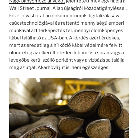
Nagy oknyomozó anyagot
jelentetett meg egy napja a
Wall Street Journal. A lap újságírói közadatigényléssel,
közel olvashatatlan dokumentumok digitalizálásával,
csúcstechnológiával és rettentő mennyiségű emberi
munkával azt térképezték fel, mennyi ólomköpenyes
kábel található az USA-ban. A kérdés azért érdekes,
mert az eredetileg a hírközlő kábel védelmére felvitt
ólomréteg az elkerülhetetlen lebomlása során vagy a
levegőbe kerül szálló porként vagy a vízbázisba találja
meg az útját. Akárhová jut is, nem egészséges.