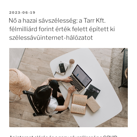
BEKÜLDVE:
2023-06-19
Nő a hazai sávszélesség: a Tarr Kft.
félmilliárd forint érték felett épített ki
szélessávúinternet-hálózatot