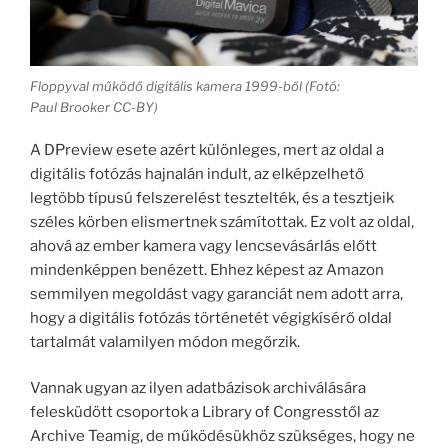
Floppyval működő digitális kamera 1999-ből (Fotó:
Paul Brooker CC-BY)
A DPreview esete azért különleges, mert az oldal a
digitális fotózás hajnalán indult, az elképzelhető
legtöbb típusú felszerelést tesztelték, és a tesztjeik
széles körben elismertnek számítottak. Ez volt az oldal,
ahová az ember kamera vagy lencsevásárlás előtt
mindenképpen benézett. Ehhez képest az Amazon
semmilyen megoldást vagy garanciát nem adott arra,
hogy a digitális fotózás történetét végigkísérő oldal
tartalmát valamilyen módon megőrzik.
Vannak ugyan az ilyen adatbázisok archiválására
felesküdött csoportok a Library of Congresstől az
Archive Teamig, de működésükhöz szükséges, hogy ne