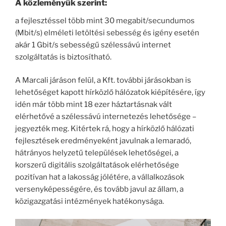
A közleményük szerint:
a fejlesztéssel több mint 30 megabit/secundumos
(Mbit/s) elméleti letöltési sebesség és igény esetén
akár 1 Gbit/s sebességű szélessávú internet
szolgáltatás is biztosítható.
A Marcali járáson felül, a Kft. további járásokban is
lehetőséget kapott hírközlő hálózatok kiépítésére, így
idén már több mint 18 ezer háztartásnak vált
elérhetővé a szélessávú internetezés lehetősége –
jegyezték meg. Kitértek rá, hogy a hírközlő hálózati
fejlesztések eredményeként javulnak a lemaradó,
hátrányos helyzetű települések lehetőségei, a
korszerű digitális szolgáltatások elérhetősége
pozitívan hat a lakosság jólétére, a vállalkozások
versenyképességére, és tovább javul az állam, a
közigazgatási intézmények hatékonysága.