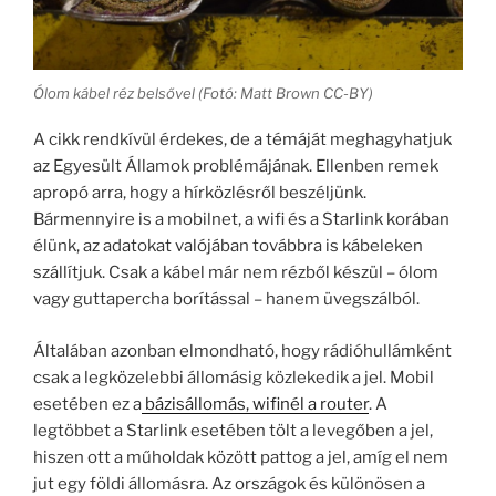
Ólom kábel réz belsővel (Fotó: Matt Brown CC-BY)
A cikk rendkívül érdekes, de a témáját meghagyhatjuk
az Egyesült Államok problémájának. Ellenben remek
apropó arra, hogy a hírközlésről beszéljünk.
Bármennyire is a mobilnet, a wifi és a Starlink korában
élünk, az adatokat valójában továbbra is kábeleken
szállítjuk. Csak a kábel már nem rézből készül – ólom
vagy guttapercha borítással – hanem üvegszálból.
Általában azonban elmondható, hogy rádióhullámként
csak a legközelebbi állomásig közlekedik a jel. Mobil
esetében ez a
bázisállomás, wifinél a router
. A
legtöbbet a Starlink esetében tölt a levegőben a jel,
hiszen ott a műholdak között pattog a jel, amíg el nem
jut egy földi állomásra. Az országok és különösen a