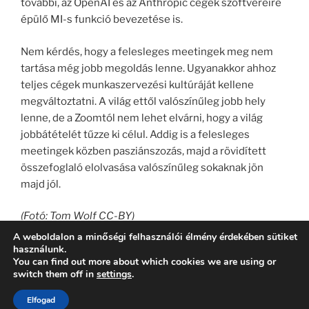
további, az OpenAI és az Anthropic cégek szoftvereire
épülő MI-s funkció bevezetése is.
Nem kérdés, hogy a felesleges meetingek meg nem
tartása még jobb megoldás lenne. Ugyanakkor ahhoz
teljes cégek munkaszervezési kultúráját kellene
megváltoztatni. A világ ettől valószínűleg jobb hely
lenne, de a Zoomtól nem lehet elvárni, hogy a világ
jobbátételét tűzze ki célul. Addig is a felesleges
meetingek közben pasziánszozás, majd a rövidített
összefoglaló elolvasása valószínűleg sokaknak jön
majd jól.
(Fotó: Tom Wolf CC-BY)
A weboldalon a minőségi felhasználói élmény érdekében sütiket
használunk.
You can find out more about which cookies we are using or
switch them off in
settings
.
Köszönjük WordPress!
Elfogad