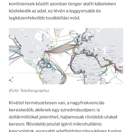
kontinensek között azonban tenger alatti kábeleken
közlekedik az adat, ez lévén a leggyorsabb és
legkézenfekvőbb továbbítási mód.
(Fotó: TeleGeography)
Kivétel természetesen van, a nagyfrekvenciás
kereskedők, akiknek egy ezredmásodperc is
dollármilliókat jelenthet, hajlamosak rövidebb utakat
keresni. Rövidebb jelutat ígérő mikrohullámú
kapcsolatok, gyorsabb adatfeldolgozásra képes tuning