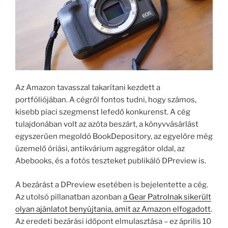
Az Amazon tavasszal takarítani kezdett a
portfóliójában. A cégről fontos tudni, hogy számos,
kisebb piaci szegmenst lefedő konkurenst. A cég
tulajdonában volt az azóta beszárt, a könyvvásárlást
egyszerűen megoldó BookDepository, az egyelőre még
üzemelő óriási, antikvárium aggregátor oldal, az
Abebooks, és a fotós teszteket publikáló DPreview is.
A bezárást a DPreview esetében is bejelentette a cég.
Az utolsó pillanatban azonban
a Gear Patrolnak sikerült
olyan ajánlatot benyújtania, amit az Amazon elfogadott
.
Az eredeti bezárási időpont elmulasztása – ez április 10