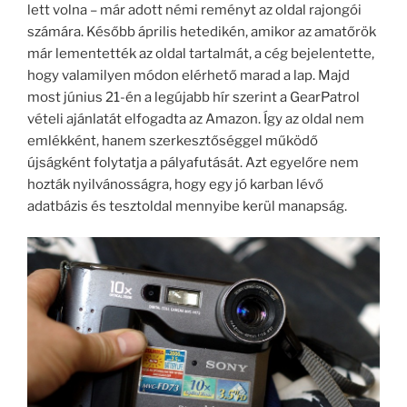
lett volna – már adott némi reményt az oldal rajongói
számára. Később április hetedikén, amikor az amatőrök
már lementették az oldal tartalmát, a cég bejelentette,
hogy valamilyen módon elérhető marad a lap. Majd
most június 21-én a legújabb hír szerint a GearPatrol
vételi ajánlatát elfogadta az Amazon. Így az oldal nem
emlékként, hanem szerkesztőséggel működő
újságként folytatja a pályafutását. Azt egyelőre nem
hozták nyilvánosságra, hogy egy jó karban lévő
adatbázis és tesztoldal mennyibe kerül manapság.