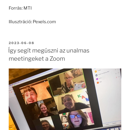
Forrás: MTI
Illusztráció: Pexels.com
BEKÜLDVE:
2023-06-08
Így segít megúszni az unalmas
meetingeket a Zoom