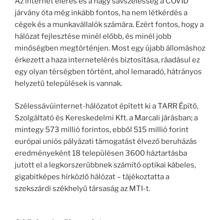
Az internet elérés és a nagy sávszélesség a COVID
járvány óta még inkább fontos, ha nem létkérdés a
cégek és a munkavállalók számára. Ezért fontos, hogy a
hálózat fejlesztése minél előbb, és minél jobb
minőségben megtörténjen. Most egy újabb állomáshoz
érkezett a haza internetelérés biztosítása, ráadásul ez
egy olyan térségben történt, ahol lemaradó, hátrányos
helyzetű települések is vannak.
Szélessávúinternet-hálózatot épített ki a TARR Építő,
Szolgáltató és Kereskedelmi Kft. a Marcali járásban; a
mintegy 573 millió forintos, ebből 515 millió forint
európai uniós pályázati támogatást élvező beruházás
eredményeként 18 településen 3600 háztartásba
jutott el a legkorszerűbbnek számító optikai kábeles,
gigabitképes hírközlő hálózat – tájékoztatta a
szekszárdi székhelyű társaság az MTI-t.