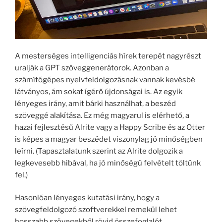
A mesterséges intelligenciás hírek terepét nagyrészt
uralják a GPT szöveggenerátorok. Azonban a
számítógépes nyelvfeldolgozásnak vannak kevésbé
látványos, ám sokat ígérő újdonságai is. Az egyik
lényeges irány, amit bárki használhat, a beszéd
szöveggé alakítása. Ez még magyarul is elérhető, a
hazai fejlesztésű Alrite vagy a Happy Scribe és az Otter
is képes a magyar beszédet viszonylag jó minőségben
leírni. (Tapasztalatunk szerint az Alrite dolgozik a
legkevesebb hibával, ha jó minőségű felvételt töltünk
fel.)
Hasonlóan lényeges kutatási irány, hogy a
szövegfeldolgozó szoftverekkel remekül lehet
hosszabb szövegekből rövid összefoglalót