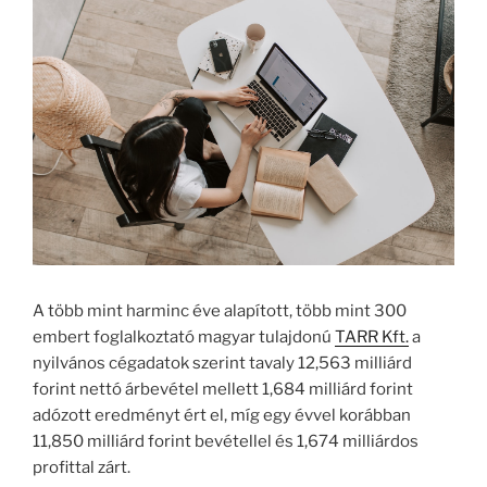
A több mint harminc éve alapított, több mint 300
embert foglalkoztató magyar tulajdonú
TARR Kft.
a
nyilvános cégadatok szerint tavaly 12,563 milliárd
forint nettó árbevétel mellett 1,684 milliárd forint
adózott eredményt ért el, míg egy évvel korábban
11,850 milliárd forint bevétellel és 1,674 milliárdos
profittal zárt.