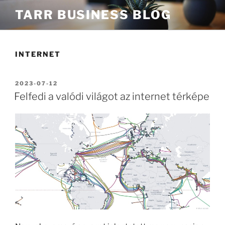
Tartalomhoz
TARR BUSINESS BLOG
INTERNET
BEKÜLDVE:
2023-07-12
Felfedi a valódi világot az internet térképe