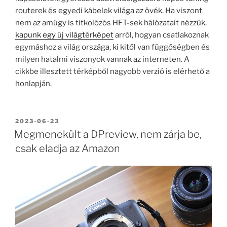
routerek és egyedi kábelek világa az övék. Ha viszont
nem az amúgy is titkolózós HFT-sek hálózatait nézzük,
kapunk egy új világtérképet
arról, hogyan csatlakoznak
egymáshoz a világ országa, ki kitől van függőségben és
milyen hatalmi viszonyok vannak az interneten. A
cikkbe illesztett térképből nagyobb verzió is elérhető a
honlapján.
BEKÜLDVE:
2023-06-23
Megmenekült a DPreview, nem zárja be,
csak eladja az Amazon