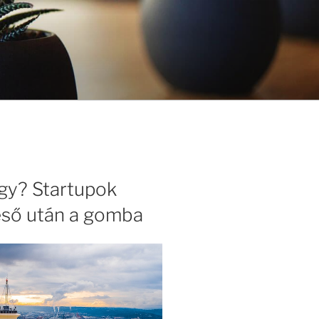
lgy? Startupok
 eső után a gomba