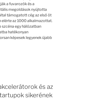
ják a fuvarozók és a
itális megoldások nyújtotta
által támogatott cég az első öt
elérte az 1000 alkalmazottat.
tup szcéna egy hálózatban
zatba hatékonyan
yorsan képesek legyenek újabb
kcelerátorok és az
tartupok sikerének