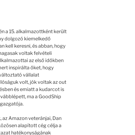
n a 15. alkalmazottként került
nvoy dolgozó kiemelkedő
an kell keresni, és abban, hogy
agasak voltak felvételi
lkalmazottai az első időkben
ert inspirálta őket, hogy
áltoztató vállalat
óságuk volt, jók voltak az out
ésben és emiatt a kudarcot is
továbblépett, ma a GoodShip
igazgatója.
, az Amazon veteránjai, Dan
özösen alapított cég célja a
ágazat hatékonyságának