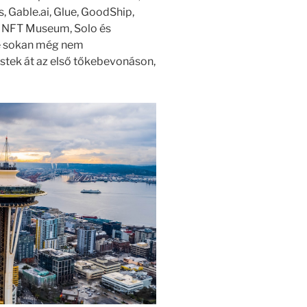
Gable.ai, Glue, GoodShip,
le NFT Museum, Solo és
de sokan még nem
stek át az első tőkebevonáson,