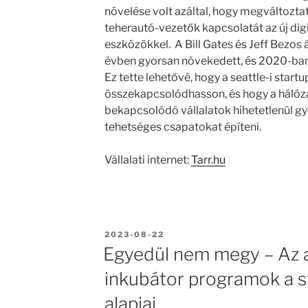
növelése volt azáltal, hogy megváltoztat
teherautó-vezetők kapcsolatát az új dig
eszközökkel. A Bill Gates és Jeff Bezos 
évben gyorsan növekedett, és 2020-ban 
Ez tette lehetővé, hogy a seattle-i star
összekapcsolódhasson, és hogy a háló
bekapcsolódó vállalatok hihetetlenül g
tehetséges csapatokat építeni.
Vállalati internet:
Tarr.hu
BEKÜLDVE:
2023-08-22
Egyedül nem megy – Az a
inkubátor programok a s
alapjai