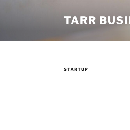
Tartalomhoz
TARR BUS
STARTUP