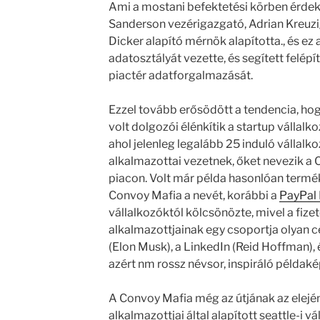
Ami a mostani befektetési körben érdek
Sanderson vezérigazgató, Adrian Kreuzi
Dicker alapító mérnök alapította., és ez
adatosztályát vezette, és segített felépít
piactér adatforgalmazását.
Ezzel tovább erősödött a tendencia, hogy
volt dolgozói élénkítik a startup vállal
ahol jelenleg legalább 25 induló vállalk
alkalmazottai vezetnek, őket nevezik a
piacon. Volt már példa hasonlóan termék
Convoy Mafia a nevét, korábbi a
PayPal 
vállalkozóktól kölcsönözte, mivel a fizet
alkalmazottjainak egy csoportja olyan c
(Elon Musk), a LinkedIn (Reid Hoffman), és
azért nm rossz névsor, inspiráló példaké
A Convoy Mafia még az útjának az elején
alkalmazottjai által alapított seattle-i v