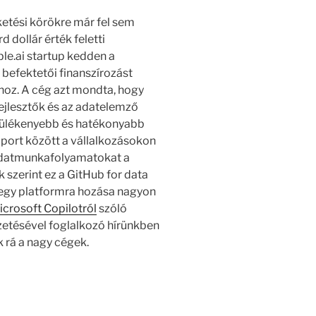
ketési körökre már fel sem
d dollár érték feletti
ble.ai startup kedden a
befektetői finanszírozást
hoz. A cég azt mondta, hogy
fejlesztők és az adatelemző
rdülékenyebb és hatékonyabb
oport között a vállalkozásokon
adatmunkafolyamatokat a
 szerint ez a GitHub for data
k egy platformra hozása nagyon
crosoft Copilotról
szóló
etésével foglalkozó hírünkben
k rá a nagy cégek.