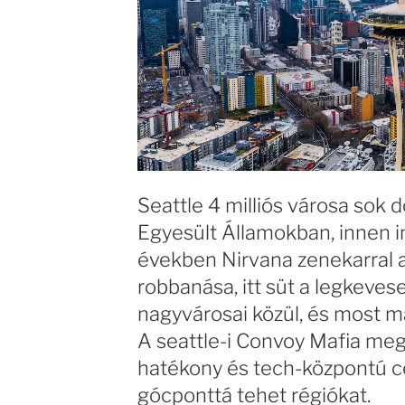
Seattle 4 milliós városa sok 
Egyesült Államokban, innen i
években Nirvana zenekarral 
robbanása, itt süt a legkeve
nagyvárosai közül, és most már
A seattle-i Convoy Mafia me
hatékony és tech-központú cé
gócponttá tehet régiókat.