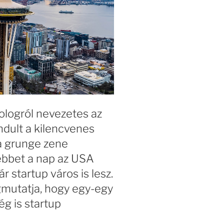
dologról nevezetes az
ndult a kilencvenes
a grunge zene
sebbet a nap az USA
 startup város is lesz.
gmutatja, hogy egy-egy
g is startup