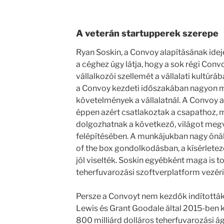
A veterán startupperek szerepe
Ryan Soskin, a Convoy alapításának idejé
a céghez úgy látja, hogy a sok régi Co
vállalkozói szellemét a vállalati kultúráb
a Convoy kezdeti időszakában nagyon m
követelmények a vállalatnál. A Convoy a
éppen azért csatlakoztak a csapathoz, m
dolgozhatnak a következő, világot megv
felépítésében. A munkájukban nagy önáll
of the box gondolkodásban, a kísérletez
jól viselték. Soskin egyébként maga is 
teherfuvarozási szoftverplatform vezér
Persze a Convoyt nem kezdők indították
Lewis és Grant Goodale által 2015-ben k
800 milliárd dolláros teherfuvarozási 