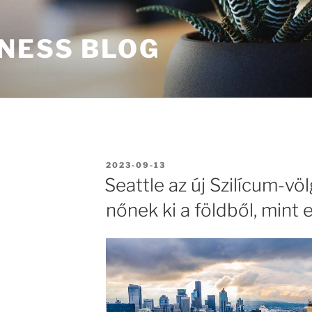
INESS BLOG
BEKÜLDVE:
2023-09-13
Seattle az új Szilícum-vö
nőnek ki a földből, mint