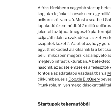
A friss hírekben a nagyobb startup befe
kapjuk a fejünket, hacsak nem egy milliár
unikornisról van szó. Most a seattle-i Ga
lopakodó üzemmódból 7 millió dolláros 
jelentett az új adatmegosztó platformjá
célja „áthidalni a szakadékot a szoftver
csapatok között”. Az ötlet az, hogy gö
együttműködést alakítsanak ki a két cs
belül, miközben megőrzik az alapvető 
meglévő infrastruktúrában. A befektetők
hasonlít, az adatelemzés és a fejlesztő
fontos a az adatalapú gazdaságban, a
Mi
cikkünkben, és a
Google BigQuery
bevez
írtunk róla, milyen megoldásokat találta
Startupok teherautóból