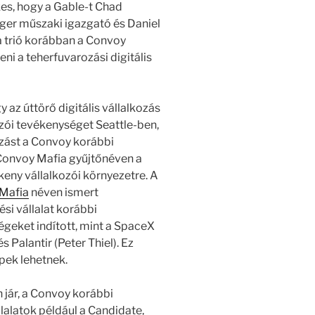
es, hogy a Gable-t Chad
ger műszaki igazgató és Daniel
 a trió korábban a Convoy
eni a teherfuvarozási digitális
 az úttörő digitális vállalkozás
kozói tevékenységet Seattle-ben,
ozást a Convoy korábbi
 Convoy Mafia gyűjtőnéven a
eny vállalkozói környezetre. A
Mafia
néven ismert
ési vállalat korábbi
égeket indított, mint a SpaceX
 Palantir (Peter Thiel). Ez
pek lehetnek.
 jár, a Convoy korábbi
állalatok például a Candidate,