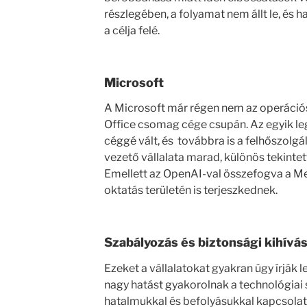
részlegében, a folyamat nem állt le, és h
a célja felé.
Microsoft
A Microsoft már régen nem az operációs 
Office csomag cége csupán. Az egyik 
céggé vált, és továbbra is a felhőszolgá
vezető vállalata marad, különös tekintet
Emellett az OpenAI-val összefogva a Mes
oktatás területén is terjeszkednek.
Szabályozás és biztonsági kihívá
Ezeket a vállalatokat gyakran úgy írják l
nagy hatást gyakorolnak a technológiai s
hatalmukkal és befolyásukkal kapcsola