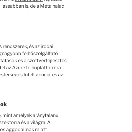
a lassabban is, de a Meta halad
rendszerek, és az irodai
legnagyobb
felhőszolgáltató
ltatások és a szoftverfejlesztés
tel az Azure felhőplatformra.
terséges Intelligencia, és az
sok
e, mint amelyek aránytalanul
zektorra és a világra. A
tos aggodalmak miatt