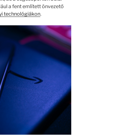
ául a fent említett önvezető
i technológiákon
.