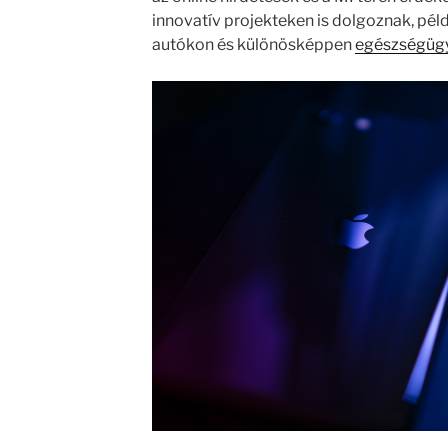
innovatív projekteken is dolgoznak, péld
autókon és különösképpen
egészségügy