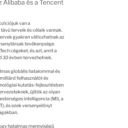
az Alibaba és a Tencent
ozíciójuk van a
távú terveik és célaik vannak.
i tervek gyakran változhatnak az
versenytársak tevékenysége
ech cégeket, és azt, amit a
ző 10 évben tervezhetnek.
almas globális hatalommal és
milliárd felhasználót és
hnológiai kutatás-fejlesztésben
ervezeteknek, újítók az olyan
sterséges intelligencia (MI), a
oT), és ezek versenyelőnyt
rágakban.
 hogy hatalmas mennyiségű