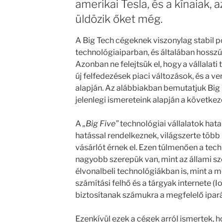
amerikai Tesla, és a kínaiak, 
üldözik őket még.
A Big Tech cégeknek viszonylag stabil p
technológiaiparban, és általában hosszú 
Azonban ne felejtsük el, hogy a vállalat
új felfedezések piaci változások, és a 
alapján. Az alábbiakban bemutatjuk Big T
jelenlegi ismereteink alapján a követke
A
„Big Five”
technológiai vállalatok hat
hatással rendelkeznek, világszerte több 
vásárlót érnek el. Ezen túlmenően a tec
nagyobb szerepük van, mint az állami sz
élvonalbeli technológiákban is, mint a me
számítási felhő és a tárgyak internete (I
biztosítanak számukra a megfelelő ipa
Ezenkívül ezek a cégek arról ismertek,