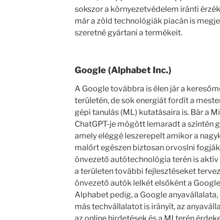
sokszor a környezetvédelem iránti érzé
már a zöld technológiák piacán is megje
szeretné gyártani a termékeit.
Google (Alphabet Inc.)
A Google továbbra is élen jár a keresőmo
területén, de sok energiát fordít a meste
gépi tanulás (ML) kutatásaira is. Bár a 
ChatGPT-je mögött lemaradt a szintén g
amely eléggé leszerepelt amikor a nagyk
malőrt egészen biztosan orvoslni fogjá
önvezető autótechnológia terén is aktív 
a területen további fejlesztéseket terve
önvezető autók lelkét elsőként a Googl
Alphabet pedig, a Google anyavállalata,
más techvállalatot is irányít, az anyavál
az online hirdetések és a MI terén érdek