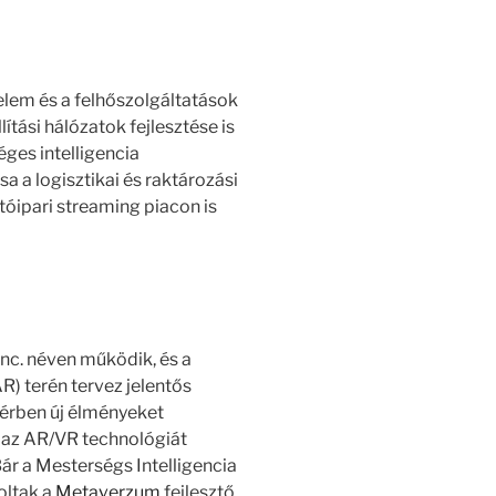
elem és a felhőszolgáltatások
llítási hálózatok fejlesztése is
ges intelligencia
sa a logisztikai és raktározási
tóipari streaming piacon is
nc. néven működik, és a
AR) terén tervez jelentős
 térben új élményeket
 az AR/VR technológiát
ár a Mesterségs Intelligencia
oltak a
Metaverzum
fejlesztő