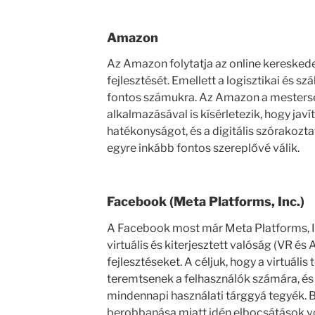
Amazon
Az Amazon folytatja az online keresked
fejlesztését. Emellett a logisztikai és szá
fontos számukra. Az Amazon a mestersé
alkalmazásával is kísérletezik, hogy javít
hatékonyságot, és a digitális szórakozta
egyre inkább fontos szereplővé válik.
Facebook (Meta Platforms, Inc.)
A Facebook most már Meta Platforms, I
virtuális és kiterjesztett valóság (VR és 
fejlesztéseket. A céljuk, hogy a virtuális
teremtsenek a felhasználók számára, és
mindennapi használati tárggyá tegyék. B
berobbanása miatt idén elbocsátások v