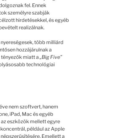
 dolgoznak fel. Ennek
atok személyre szabják
célzott hirdetésekkel, és egyéb
evételt realizálnak.
 nyereségesek, több milliárd
entősen hozzájárulnak a
tényezők miatt a
„Big Five”
olyásosabb technológiai
véve nem szoftvert, hanem
hone, iPad, Mac és egyéb
 az eszközök mellett egyre
 koncentrál, például az Apple
népszerűsítésére. Emellett a