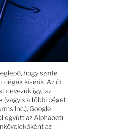
eglepő, hogy szinte
 cégek kísérik. Az öt
t nevezük így, az
 (vagyis a többi céget
rms Inc.),
Google
kal együtt az Alphabet
)
ónkövelekőként az