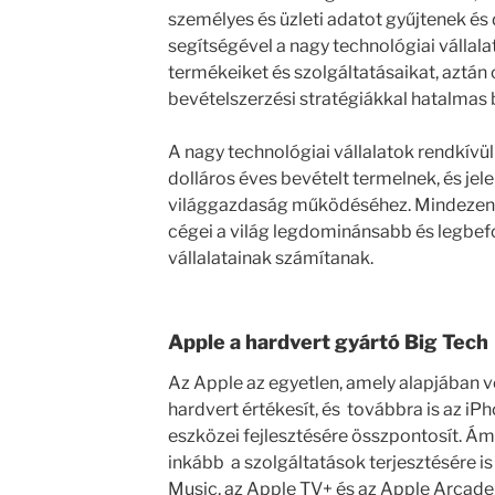
személyes és üzleti adatot gyűjtenek és
segítségével a nagy technológiai vállal
termékeiket és szolgáltatásaikat, aztán 
bevételszerzési stratégiákkal hatalmas b
A nagy technológiai vállalatok rendkívül
dolláros éves bevételt termelnek, és jel
világgazdaság működéséhez. Mindezen 
cégei a világ legdominánsabb és legbef
vállalatainak számítanak.
Apple a hardvert gyártó Big Tech
Az Apple az egyetlen, amely alapjában 
hardvert értékesít, és továbbra is az iP
eszközei fejlesztésére összpontosít. Ám
inkább a szolgáltatások terjesztésére is
Music, az Apple TV+ és az Apple Arcade 