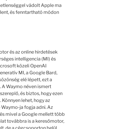
ketlenséggel vádolt Apple ma
lent, és fenntartható módon
tor és az online hirdetések
rséges intelligencia (MI) és
Microsoft közeli OpenAI
eneratív MI, a Google Bard,
özönség elé lépett, ezt a
k. A Waymo néven ismert
szereplő, és biztos, hogy ezen
z. Könnyen lehet, hogy az
e Waymo-ja fogja adni. Az
 és mivel a Google mellett több
lalat továbbra is a keresőmotor,
elt, de a cégcsoporton belül